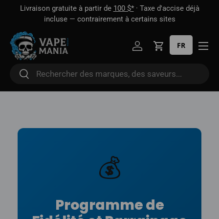
 1
Livraison gratuite à partir de
100 $*
· Taxe d'accise déjà
Aller directement au contenu
oût
incluse — contrairement à certains sites
FR
Se connecter
Panier
Rechercher
Rechercher
💰
Programme de