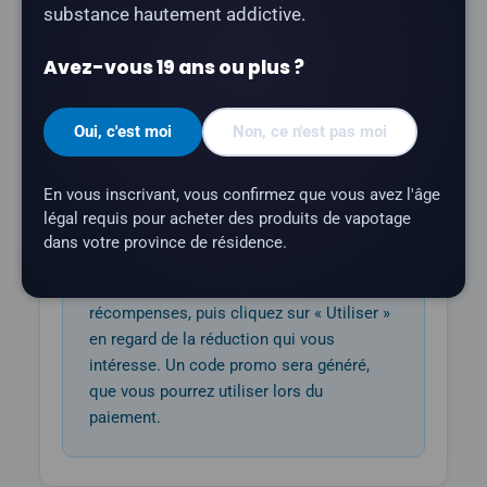
substance hautement addictive.
Avez-vous 19 ans ou plus ?
$50
5 500
points
Oui, c'est moi
Non, ce n'est pas moi
En vous inscrivant, vous confirmez que vous avez l'âge
légal requis pour acheter des produits de vapotage
Comment utiliser le bon
dans votre province de résidence.
Connectez-vous à votre compte, rendez-
vous sur votre tableau de bord des
récompenses, puis cliquez sur « Utiliser »
en regard de la réduction qui vous
intéresse. Un code promo sera généré,
que vous pourrez utiliser lors du
paiement.