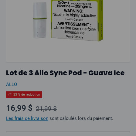
Lot de 3 Allo Sync Pod - Guava Ice
ALLO
23 % de réduction
Prix normal
Prix soldé
16,99 $
21,99 $
Les frais de livraison
sont calculés lors du paiement.