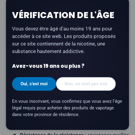
Description
VÉRIFICATION DE L'ÂGE
La cartouche
Allo Sync Pod au parfum « Guava Ice »
offre une expérience de vapotage rafraîchissante et
Vous devez être âgé d'au moins 19 ans pour
savoureuse. Ce format de cartouche compatible avec
accéder à ce site web. Les produits proposés
STLTH s'adapte aux appareils ALLO Sync, STLTH Type-
sur ce site contiennent de la nicotine, une
C et STLTH Anod.
substance hautement addictive.
Type de produit :
Pod fermé prérempli
Avez-vous 19 ans ou plus ?
(compatible STLTH)
Contenu du paquet :
3 dosettes par paquet
Oui, c'est moi
Non, ce n'est pas moi
Capacité en e-liquide :
2 ml par pod
Teneur en nicotine :
20 mg/ml
En vous inscrivant, vous confirmez que vous avez l'âge
Nombre de bouffées :
environ 400 bouffées par
légal requis pour acheter des produits de vapotage
cartouche
dans votre province de résidence.
Profil aromatique :
Glace à la goyave
Résistance de la résistance :
résistance maillée