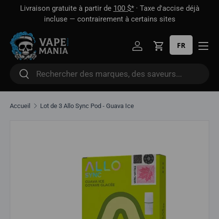
 1
Livraison gratuite à partir de
100 $*
· Taxe d'accise déjà
Aller directement au contenu
oût
incluse — contrairement à certains sites
FR
Se connecter
Panier
Rechercher
Rechercher
Accueil
Lot de 3 Allo Sync Pod - Guava Ice
Aller directement aux informations sur le produit