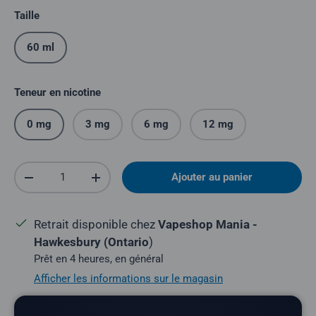
Taille
60 ml
Teneur en nicotine
0 mg
3 mg
6 mg
12 mg
Quantité
Ajouter au panier
Réduire la quantité
Augmenter la quantité
Retrait disponible chez
Vapeshop Mania -
Hawkesbury (Ontario
)
Prêt en 4 heures, en général
Afficher les informations sur le magasin