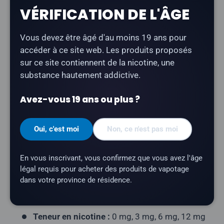
Partager :
VÉRIFICATION DE L'ÂGE
Vous devez être âgé d'au moins 19 ans pour
Description
accéder à ce site web. Les produits proposés
sur ce site contiennent de la nicotine, une
substance hautement addictive.
Berry Drop - Red Apple
associe la pomme rouge à la
base acidulée de framboise bleue, signature de Berry
Avez-vous 19 ans ou plus ?
Drop. Un e-liquide savoureux fabriqué au Canada, idéal
pour vapoter toute la journée.
Oui, c'est moi
Non, ce n'est pas moi
Type de produit :
E-liquide Freebase
Profil aromatique :
Pomme rouge, framboise
En vous inscrivant, vous confirmez que vous avez l'âge
bleue
légal requis pour acheter des produits de vapotage
dans votre province de résidence.
Contenance du flacon :
60 ml
Rapport VG/PG :
70/30
Teneur en nicotine :
0 mg, 3 mg, 6 mg, 12 mg