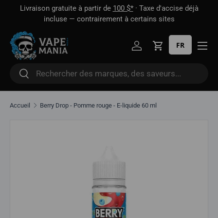
 1
Livraison gratuite à partir de
100 $*
· Taxe d'accise déjà
Aller directement au contenu
oût
incluse — contrairement à certains sites
FR
Se connecter
Panier
Rechercher
Rechercher
Accueil
Berry Drop - Pomme rouge - E-liquide 60 ml
Aller directement aux informations sur le produit