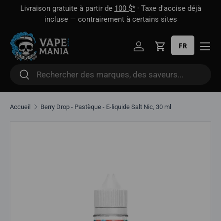
ectroniques jetables et recevez 1
Livraison gratuite à partir de
10
Aller directement au contenu
rise GRATUITE · Jusqu'au 16 août
incluse — contrairement
FR
Se connecter
Panier
Rechercher
Rechercher
Accueil
Berry Drop - Pastèque - E-liquide Salt Nic, 30 ml
Aller directement aux informations sur le produit