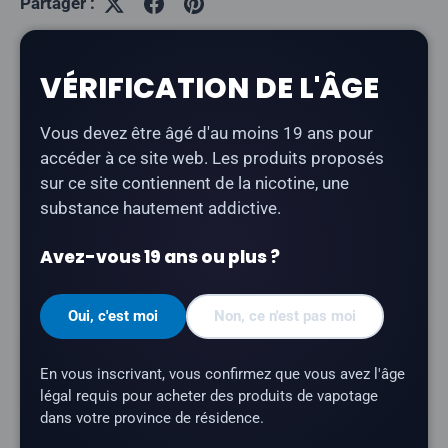
Partager :
VÉRIFICATION DE L'ÂGE
Description
Vous devez être âgé d'au moins 19 ans pour
Berry Drop - Watermelon
associe la pastèque à la
accéder à ce site web. Les produits proposés
base acidulée de framboise bleue, signature de Berry
sur ce site contiennent de la nicotine, une
Drop. Un e-liquide savoureux fabriqué au Canada, idéal
substance hautement addictive.
pour vapoter toute la journée.
Avez-vous 19 ans ou plus ?
Type de produit :
E-liquide à base de nicotine
sous forme de sel
Oui, c'est moi
Non, ce n'est pas moi
Profil aromatique :
pastèque, framboise bleue
Contenance du flacon :
30 ml
En vous inscrivant, vous confirmez que vous avez l'âge
légal requis pour acheter des produits de vapotage
Rapport VG/PG :
50/50
dans votre province de résidence.
Teneur en nicotine :
12 mg, 20 mg