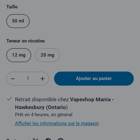
Taille
30 ml
Teneur en nicotine
12 mg
20 mg
Quantité
Ajouter au panier
Réduire la quantité
Augmenter la quantité
Retrait disponible chez
Vapeshop Mania -
Hawkesbury (Ontario
)
Prêt en 4 heures, en général
Afficher les informations sur le magasin