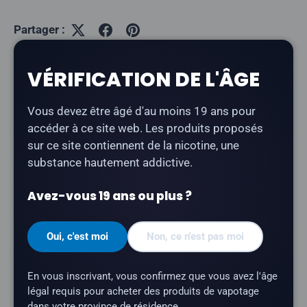
Partager :
VÉRIFICATION DE L'ÂGE
Description
Vous devez être âgé d'au moins 19 ans pour
accéder à ce site web. Les produits proposés
Drip'n - Pineapple Coconut Ice
est un mélange
sur ce site contiennent de la nicotine, une
tropical d'ananas et de noix de coco crémeuse,
substance hautement addictive.
présenté sous forme de e-liquide à la nicotine salée
offrant une sensation de fraîcheur à l'expiration. Un
Avez-vous 19 ans ou plus ?
mélange fruité emblématique de Drip'n au profil doux
et équilibré.
Oui, c'est moi
Non, ce n'est pas moi
Type de produit :
E-liquide à base de nicotine
sous forme de sel
En vous inscrivant, vous confirmez que vous avez l'âge
Profil aromatique :
Ananas, noix de coco, glace
légal requis pour acheter des produits de vapotage
dans votre province de résidence.