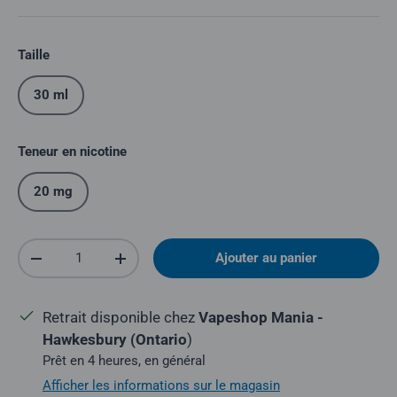
Taille
30 ml
Teneur en nicotine
20 mg
Quantité
Ajouter au panier
Réduire la quantité
Augmenter la quantité
Retrait disponible chez
Vapeshop Mania -
Hawkesbury (Ontario
)
Prêt en 4 heures, en général
Afficher les informations sur le magasin