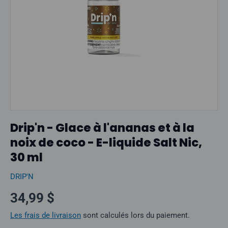
Drip'n - Glace à l'ananas et à la
noix de coco - E-liquide Salt Nic,
30 ml
DRIP'N
Prix normal
34,99 $
Les frais de livraison
sont calculés lors du paiement.