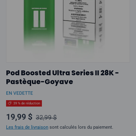
Pod Boosted Ultra Series II 28K -
Pastèque-Goyave
EN VEDETTE
39 % de réduction
Prix normal
Prix soldé
19,99 $
32,99 $
Les frais de livraison
sont calculés lors du paiement.