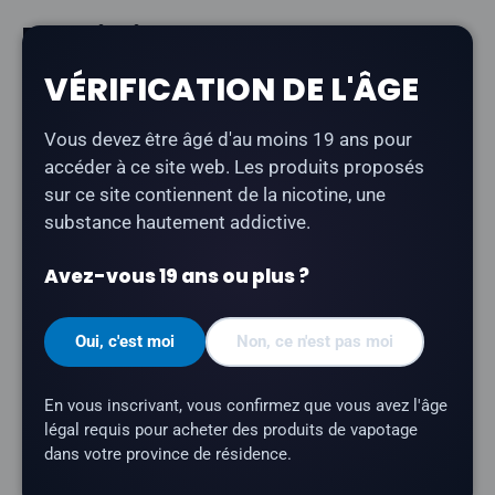
Description
VÉRIFICATION DE L'ÂGE
La cartouche Boosted Ultra Series II 28K au parfum «
Pastèque-Goyave »
offre jusqu’à 28 000 bouffées
Vous devez être âgé d'au moins 19 ans pour
d’une vapeur riche et savoureuse. Elle est équipée
accéder à ce site web. Les produits proposés
d’une résistance double maillage de 0,6 Ω, d’un écran
sur ce site contiennent de la nicotine, une
OLED, d’un débit d’air réglable et de modes de tension
substance hautement addictive.
variable.
Avez-vous 19 ans ou plus ?
Type de produit :
Pod fermé prérempli
Contenance en e-liquide :
20 ml
Oui, c'est moi
Non, ce n'est pas moi
Nombre de bouffées :
jusqu'à 28 000
Teneur en nicotine :
20 mg/ml
En vous inscrivant, vous confirmez que vous avez l'âge
Profil aromatique :
pastèque-goyave
légal requis pour acheter des produits de vapotage
dans votre province de résidence.
Résistance de la résistance :
0,6 Ω, résistance
à double maillage