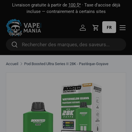
 1
Livraison gratuite à partir de
100 $*
· Taxe d'accise déjà
Aller directement au contenu
oût
incluse — contrairement à certains sites
FR
Se connecter
Panier
Rechercher
Rechercher
Accueil
Pod Boosted Ultra Series II 28K - Pastèque-Goyave
Aller directement aux informations sur le produit