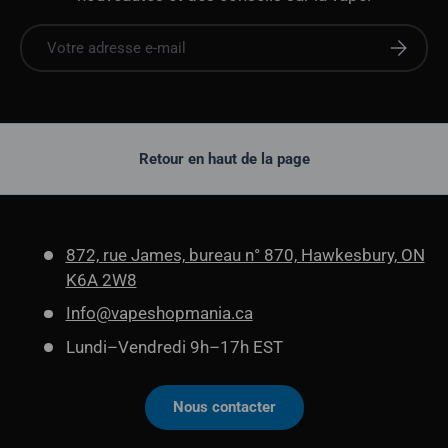
E-mail
S'abonne
Retour en haut de la page
872, rue James, bureau n° 870, Hawkesbury, ON
K6A 2W8
Info@vapeshopmania.ca
Lundi–Vendredi 9h–17h EST
Nous contacter