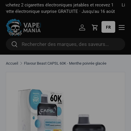
 1
Livraison gratuite à partir de
100 $*
· Taxe d'accise déjà
Aller directement au contenu
oût
incluse — contrairement à certains sites
FR
Se connecter
Panier
Rechercher
Rechercher
Accueil
Flavour Beast CAPSL 60K - Menthe poivrée glacée
Aller directement aux informations sur le produit