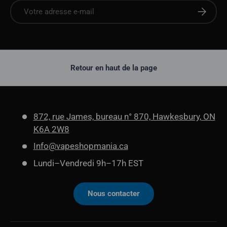
E-mail
S'abonne
Retour en haut de la page
872, rue James, bureau n° 870, Hawkesbury, ON
K6A 2W8
Info@vapeshopmania.ca
Lundi–Vendredi 9h–17h EST
Nous contacter