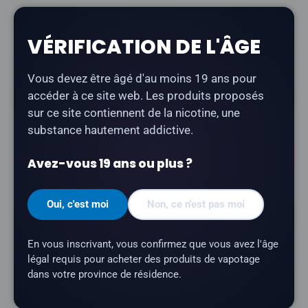
Description
VÉRIFICATION DE L'ÂGE
Le
Flavour Beast CAPSL 60K à la menthe poivrée
glacée
offre un goût sucré et délicieux de menthe
Vous devez être âgé d'au moins 19 ans pour
poivrée, avec une expiration rafraîchissante.
accéder à ce site web. Les produits proposés
sur ce site contiennent de la nicotine, une
Type de produit :
Vape jetable rechargeable)
substance hautement addictive.
Nombre de bouffées :
jusqu'à 60 000
Avez-vous 19 ans ou plus ?
Capacité en e-liquide :
17 ml
Teneur en nicotine :
20 mg/ml
Oui, c'est moi
Non, ce n'est pas moi
Profil aromatique :
menthe poivrée, glace
Résistance de la résistance :
résistance à
En vous inscrivant, vous confirmez que vous avez l'âge
double maillage
légal requis pour acheter des produits de vapotage
dans votre province de résidence.
Modes d'alimentation :
Eco (9,5 W) · Turbo (18
W)