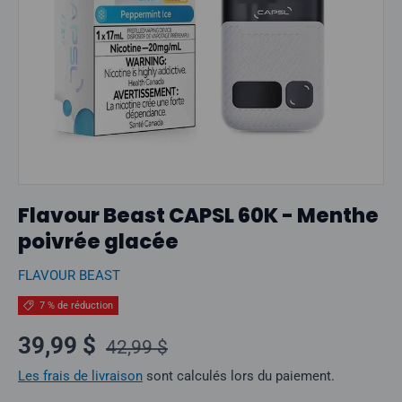
Flavour Beast CAPSL 60K - Menthe
poivrée glacée
FLAVOUR BEAST
7 % de réduction
Prix normal
Prix soldé
39,99 $
42,99 $
Les frais de livraison
sont calculés lors du paiement.