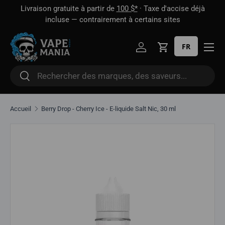
 1
Livraison gratuite à partir de
100 $*
· Taxe d'accise déjà
Aller directement au contenu
oût
incluse — contrairement à certains sites
FR
Se connecter
Panier
Rechercher
Rechercher
Accueil
Berry Drop - Cherry Ice - E-liquide Salt Nic, 30 ml
Aller directement aux informations sur le produit