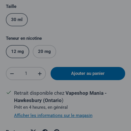
Taille
30 ml
Teneur en nicotine
12 mg
20 mg
Quantité
Ajouter au panier
Réduire la quantité
Augmenter la quantité
Retrait disponible chez
Vapeshop Mania -
Hawkesbury (Ontario
)
Prêt en 4 heures, en général
Afficher les informations sur le magasin