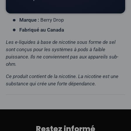
Rapport VG/PG :
50/50
Teneur en nicotine :
12 mg, 20 mg
Marque :
Berry Drop
Fabriqué au Canada
Les e-liquides à base de nicotine sous forme de sel
sont conçus pour les systèmes à pods à faible
puissance. Ils ne conviennent pas aux appareils sub-
ohm.
Ce produit contient de la nicotine. La nicotine est une
substance qui crée une forte dépendance.
Restez informé