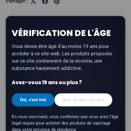
Partager :
Description
VÉRIFICATION DE L'ÂGE
Berry Drop - Cherry Ice
associe la cerise à la base
Vous devez être âgé d'au moins 19 ans pour
acidulée de framboise bleue caractéristique de Berry
accéder à ce site web. Les produits proposés
Drop, avec une finale glacée rafraîchissante. Un e-
sur ce site contiennent de la nicotine, une
liquide savoureux fabriqué au Canada, idéal pour
substance hautement addictive.
vapoter toute la journée.
Avez-vous 19 ans ou plus ?
Type de produit :
E-liquide à base de nicotine
sous forme de sel
Oui, c'est moi
Non, ce n'est pas moi
Profil aromatique :
cerise, framboise bleue,
glace
En vous inscrivant, vous confirmez que vous avez l'âge
Contenance du flacon :
30 ml
légal requis pour acheter des produits de vapotage
dans votre province de résidence.