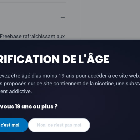
 Freebase rafraîchissant aux
isted, fièrement élaborée au
RIFICATION DE L'ÂGE
vez être âgé d'au moins 19 ans pour accéder à ce site web
s proposés sur ce site contiennent de la nicotine, une subs
nt addictive.
ous 19 ans ou plus ?
mg
 c'est moi
Non, ce n'est pas moi