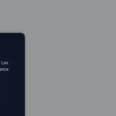
. Les
tance