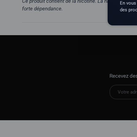
Ce produit contient de la nicotine. La nicotine est 
En vous 
forte dépendance.
des prod
Recevez des 
E-mail