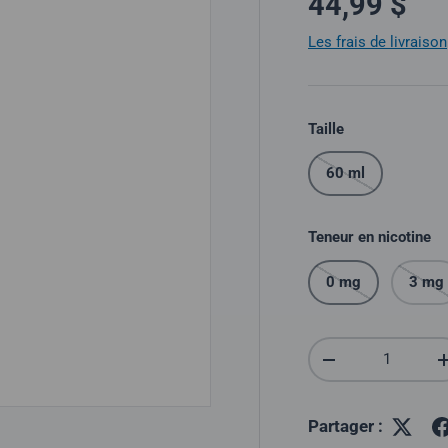
Prix norma
44,99 $
Les frais de livraison
Taille
60 ml
Teneur en nicotine
0 mg
3 mg
Quantité
Réduire la quantit
Partager :