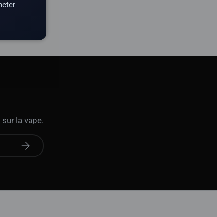
heter
 sur la vape.
S'abonner