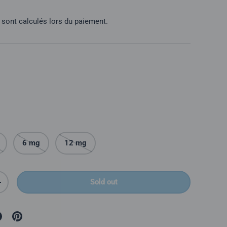
l
sont calculés lors du paiement.
6 mg
12 mg
Sold out
é
Augmenter la quantité