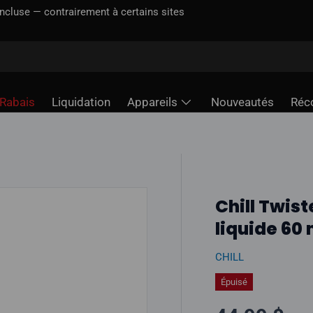
incluse — contrairement à certains sites
Rabais
Liquidation
Appareils
Nouveautés
Réc
Chill Twis
liquide 60 
CHILL
Épuisé