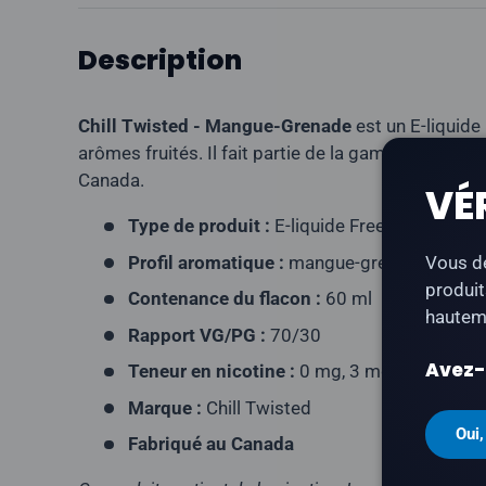
Description
Chill Twisted - Mangue-Grenade
est un E-liquide
arômes fruités. Il fait partie de la gamme Chill Tw
Canada.
VÉ
Type de produit :
E-liquide Freebase
Profil aromatique :
mangue-grenade
Vous de
produit
Contenance du flacon :
60 ml
hauteme
Rapport VG/PG :
70/30
Avez-v
Teneur en nicotine :
0 mg, 3 mg, 6 mg, 12 
Marque :
Chill Twisted
Oui,
Fabriqué au Canada