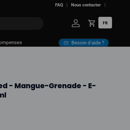
FAQ
Nous contacter
FR
Se connecter
Panier
ompenses
Besoin d'aide ?
ted - Mangue-Grenade - E-
ml