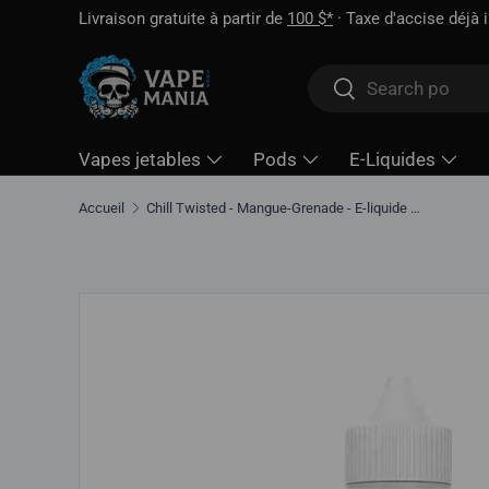
Livraison gratuite à partir de
100 $*
· Taxe d'accise déjà 
Aller directement au contenu
Rechercher
Rechercher
Vapes jetables
Pods
E-Liquides
Accueil
Chill Twisted - Mangue-Grenade - E-liquide 60 ml
Aller directement aux informations sur le produit