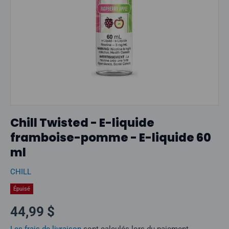
Chill Twisted - E-liquide
framboise-pomme - E-liquide 60
ml
CHILL
Épuisé
Prix normal
44,99 $