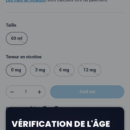
Les frais de livraison
sont calculés lors du paiement.
Taille
60 ml
Teneur en nicotine
0 mg
3 mg
6 mg
12 mg
Quantité
Sold out
Réduire la quantité
Augmenter la quantité
Partager :
VÉRIFICATION DE L'ÂGE