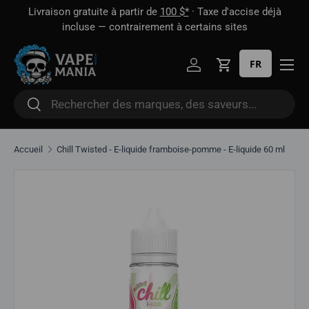
 1
Livraison gratuite à partir de
100 $*
· Taxe d'accise déjà
Aller directement au contenu
oût
incluse — contrairement à certains sites
FR
Se connecter
Panier
Rechercher
Rechercher
Accueil
Chill Twisted - E-liquide framboise-pomme - E-liquide 60 ml
Aller directement aux informations sur le produit