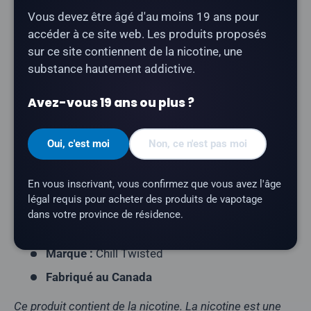
Description
Vous devez être âgé d'au moins 19 ans pour
accéder à ce site web. Les produits proposés
sur ce site contiennent de la nicotine, une
L'e-liquide « Chill Twisted - Framboise-Pomme
» est
substance hautement addictive.
un mélange fruité rafraîchissant E-liquide Freebase. Il
fait partie de la gamme Chill Twisted, fièrement
Avez-vous 19 ans ou plus ?
fabriquée au Canada.
Type de produit :
E-liquide Freebase
Oui, c'est moi
Non, ce n'est pas moi
Profil aromatique :
framboise-pomme
Contenance du flacon :
60 ml
En vous inscrivant, vous confirmez que vous avez l'âge
légal requis pour acheter des produits de vapotage
Rapport VG/PG :
70/30
dans votre province de résidence.
Teneur en nicotine :
0 mg, 3 mg, 6 mg, 12 mg
Marque :
Chill Twisted
Fabriqué au Canada
Ce produit contient de la nicotine. La nicotine est une