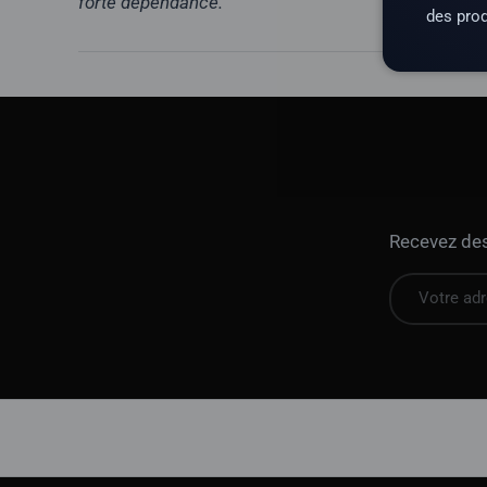
forte dépendance.
des prod
Recevez des 
E-mail