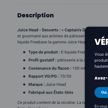
Description
Juice Head - Desserts : « Captain's Delight
» est 
et gourmand aux arômes de pâtisserie à la cannell
VÉ
liquide Freebase la gamme Juice Head Desserts.
Type de produit :
E-liquide Freebase
Vous de
Profil gustatif :
pâtisserie à la cannelle, gla
produit
hauteme
Contenance du flacon :
100 ml
Rapport VG/PG :
70/30
Avez-v
Marque :
Juice Head
Fabriqué aux États-Unis
Oui,
Ce produit contient de la nicotine. La nicotine est 
En vous 