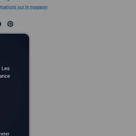
ormations sur le magasin
. Les
tance
heter