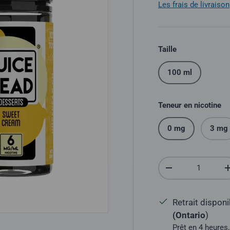
Les frais de livraison
Taille
100 ml
Teneur en nicotine
0 mg
3 mg
Quantité
Réduire la quantit
Retrait dispon
(Ontario
)
Prêt en 4 heures,