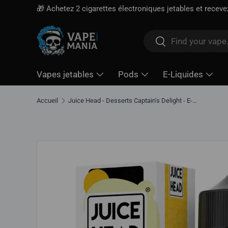
🎁 Achetez 2 cigarettes électroniques jetables et recev
Aller directement au contenu
Rechercher
Rechercher
Vapes jetables
Pods
E-Liquides
Accueil
Juice Head - Desserts Captain's Delight - E-liquide 100 ml
Aller directement aux informations sur le produit