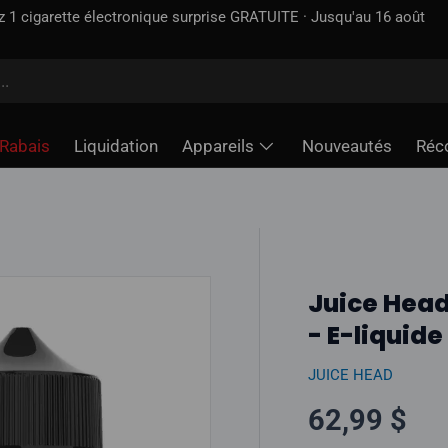
ez 1 cigarette électronique surprise GRATUITE · Jusqu'au 16 août
Rabais
Liquidation
Appareils
Nouveautés
Réc
Juice Head
- E-liquide
JUICE HEAD
Prix norma
62,99 $