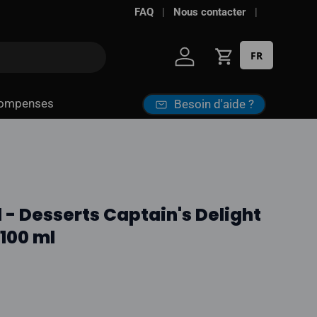
Livraison gratuite à partir de
FAQ
Nous contacter
100 $*
· Tax
FR
Se connecter
Panier
ompenses
Besoin d'aide ?
 - Desserts Captain's Delight
 100 ml
l