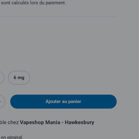
sont calculés lors du paiement.
6 mg
Ajouter au panier
é
Augmenter la quantité
ible chez
Vapeshop Mania - Hawkesbury
 en général