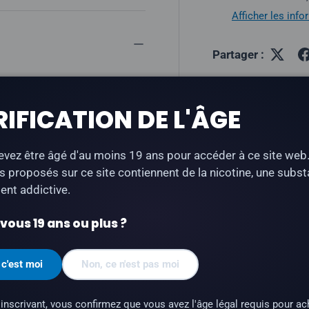
Afficher les inf
Partager :
un E-liquide Freebase riche
e et de glaçage au sucre, E-
RIFICATION DE L'ÂGE
vez être âgé d'au moins 19 ans pour accéder à ce site web
çage au sucre
s proposés sur ce site contiennent de la nicotine, une subs
nt addictive.
ous 19 ans ou plus ?
 c'est moi
Non, ce n'est pas moi
une substance qui crée une
inscrivant, vous confirmez que vous avez l'âge légal requis pour ac