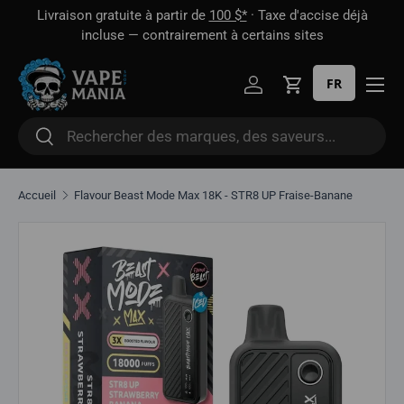
 1
Livraison gratuite à partir de
100 $*
· Taxe d'accise déjà
Aller directement au contenu
oût
incluse — contrairement à certains sites
FR
Se connecter
Panier
Rechercher
Rechercher
Accueil
Flavour Beast Mode Max 18K - STR8 UP Fraise-Banane
Aller directement aux informations sur le produit