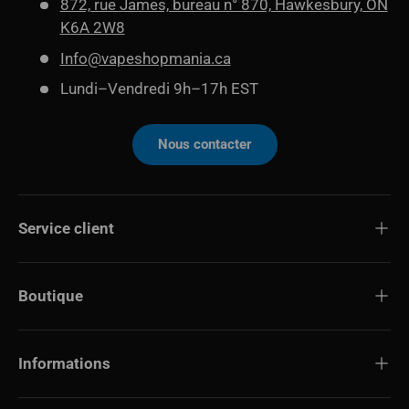
872, rue James, bureau n° 870, Hawkesbury, ON
K6A 2W8
Info@vapeshopmania.ca
Lundi–Vendredi 9h–17h EST
Nous contacter
Service client
Boutique
Informations