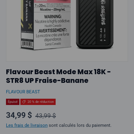
Flavour Beast Mode Max 18K -
STR8 UP Fraise-Banane
FLAVOUR BEAST
Épuisé
20 % de réduction
Prix normal
Prix soldé
34,99 $
43,99 $
Les frais de livraison
sont calculés lors du paiement.