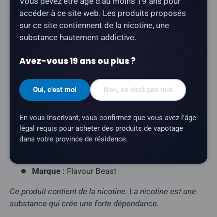
Vous devez être âgé d'au moins 19 ans pour
accéder à ce site web. Les produits proposés
Type de produit :
Vape jetable rechargeable)
sur ce site contiennent de la nicotine, une
Nombre de bouffées :
jusqu’à 18 000
substance hautement addictive.
(Standard) / 15 000 (Beast) / 12 000 (Max)
Avez-vous 19 ans ou plus ?
Contenance en e-liquide :
20 ml
Teneur en nicotine :
20 mg/ml
Oui, c'est moi
Non, ce n'est pas moi
Profil aromatique :
fraise, banane, glace
Résistance de la résistance :
résistance maillée
En vous inscrivant, vous confirmez que vous avez l'âge
Modes de puissance :
Standard · Beast · Max
légal requis pour acheter des produits de vapotage
(jusqu'à 600 W)
dans votre province de résidence.
Batterie :
900 mAh (rechargeable via USB-C)
Marque :
Flavour Beast
Ce produit contient de la nicotine. La nicotine est une
substance qui crée une forte dépendance.