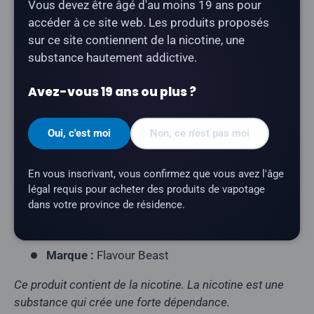
incroyablement charnus et savoureux, avec une finale
Vous devez être âgé d'au moins 19 ans pour
rafraîchissante et glacée.
accéder à ce site web. Les produits proposés
sur ce site contiennent de la nicotine, une
Type de produit :
Vape jetable rechargeable)
substance hautement addictive.
Nombre de bouffées :
jusqu’à 50 000
Avez-vous 19 ans ou plus ?
(Standard) / 40 000 (Beast) / 30 000 (Max)
Contenance en e-liquide :
20 ml
Oui, c'est moi
Non, ce n'est pas moi
Teneur en nicotine :
20 mg/ml
Profil aromatique :
raisin blanc, glace
En vous inscrivant, vous confirmez que vous avez l'âge
Résistance de la résistance :
résistance maillée
légal requis pour acheter des produits de vapotage
dans votre province de résidence.
Modes de puissance :
Standard · Beast · Max
Batterie :
900 mAh (rechargeable via USB-C)
Marque :
Flavour Beast
Ce produit contient de la nicotine. La nicotine est une
substance qui crée une forte dépendance.