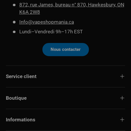
872, rue James, bureau n° 870, Hawkesbury, ON
K6A 2W8
Info@vapeshopmania.ca
Lundi–Vendredi 9h–17h EST
Nous contacter
Service client
Boutique
Informations