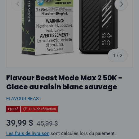
Précédent
Suivant
sur
1
/
2
Flavour Beast Mode Max 2 50K -
Glace au raisin blanc sauvage
FLAVOUR BEAST
Épuisé
13 % de réduction
Prix normal
Prix soldé
39,99 $
45,99 $
Les frais de livraison
sont calculés lors du paiement.