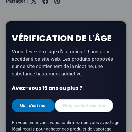
Partager :
Description
VÉRIFICATION DE L'ÂGE
Flavour Beast Epic - Fruit Bomb Ice
est un e-liquide à
Vous devez être âgé d'au moins 19 ans pour
la nicotine salée qui offre une explosion de saveurs
accéder à ce site web. Les produits proposés
fruitées mêlant pomme, raisin, pastèque, fraise, citron
sur ce site contiennent de la nicotine, une
et orange. Issu de la gamme Epic, il propose un
substance hautement addictive.
mélange de fruits frais, refroidi à la perfection pour
une explosion de saveurs vivifiante.
Avez-vous 19 ans ou plus ?
Type de produit :
E-liquide à base de nicotine
sous forme de sel
Oui, c'est moi
Non, ce n'est pas moi
Contenance du flacon :
30 ml
Teneur en nicotine :
20 mg
En vous inscrivant, vous confirmez que vous avez l'âge
légal requis pour acheter des produits de vapotage