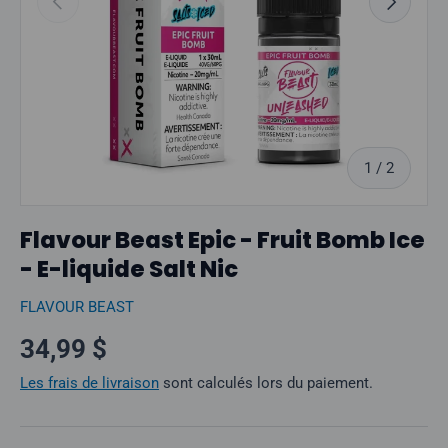
sur
1
/
2
Flavour Beast Epic - Fruit Bomb Ice
- E-liquide Salt Nic
FLAVOUR BEAST
Prix normal
34,99 $
Les frais de livraison
sont calculés lors du paiement.