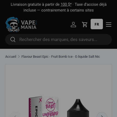
 1
Livraison gratuite à partir de
100 $*
· Taxe d'accise déjà
Aller directement au contenu
oût
incluse — contrairement à certains sites
FR
Se connecter
Panier
Rechercher
Rechercher
Accueil
Flavour Beast Epic - Fruit Bomb Ice - E-liquide Salt Nic
Aller directement aux informations sur le produit
Précédent
Suivant