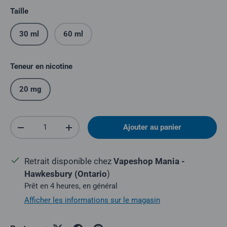
Taille
30 ml
60 ml
Teneur en nicotine
20 mg
Quantité
Ajouter au panier
Réduire la quantité
Augmenter la quantité
Retrait disponible chez
Vapeshop Mania -
Hawkesbury (Ontario
)
Prêt en 4 heures, en général
Afficher les informations sur le magasin