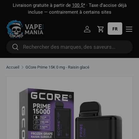
 1
Livraison gratuite à partir de
100 $*
· Taxe d'accise déjà
Aller directement au contenu
oût
incluse — contrairement à certains sites
FR
Se connecter
Panier
Rechercher
Rechercher
Accueil
GCore Prime 15K 0 mg - Raisin glacé
Aller directement aux informations sur le produit