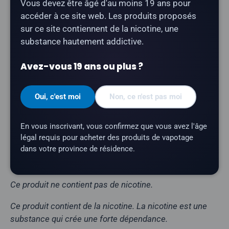
Vous devez être âgé d'au moins 19 ans pour
accéder à ce site web. Les produits proposés
Type de produit :
Vape jetable non
sur ce site contiennent de la nicotine, une
rechargeable)
substance hautement addictive.
Nombre de bouffées :
jusqu'à 15 000
Contenance en e-liquide :
10 ml
Avez-vous 19 ans ou plus ?
Teneur en nicotine :
0 mg (sans nicotine)
Oui, c'est moi
Non, ce n'est pas moi
Profil aromatique :
Raisin, Glace
Batterie :
1 700 mAh (non rechargeable)
En vous inscrivant, vous confirmez que vous avez l'âge
Caractéristiques :
embout de vapotage de
légal requis pour acheter des produits de vapotage
qualité alimentaire
dans votre province de résidence.
Marque :
GCore
Ce produit ne contient pas de nicotine.
Ce produit contient de la nicotine. La nicotine est une
substance qui crée une forte dépendance.