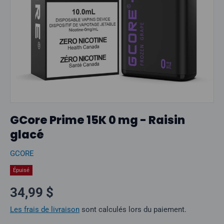
GCore Prime 15K 0 mg - Raisin
glacé
GCORE
Épuisé
Prix normal
34,99 $
Les frais de livraison
sont calculés lors du paiement.