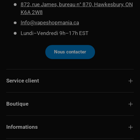
872, rue James, bureau n° 870, Hawkesbury, ON
K6A 2W8
Info@vapeshopmania.ca
Lundi–Vendredi 9h–17h EST
Nous contacter
Service client
Boutique
Informations