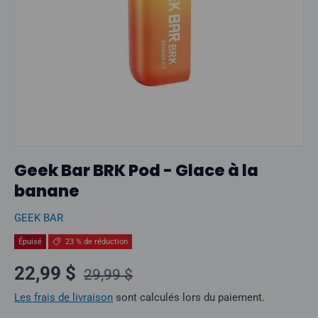
Geek Bar BRK Pod - Glace à la
banane
GEEK BAR
Épuisé
23 % de réduction
Prix normal
Prix soldé
22,99 $
29,99 $
Les frais de livraison
sont calculés lors du paiement.