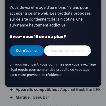
dispositif Geek Bar BRK.
Vous devez être âgé d'au moins 19 ans pour
accéder à ce site web. Les produits proposés
Type de produit :
Pod fermé prérempli
sur ce site contiennent de la nicotine, une
Contenu de l'emballage :
1 capsule
substance hautement addictive.
Capacité en e-liquide :
16 ml
Avez-vous 19 ans ou plus ?
Teneur en nicotine :
20 mg/ml
Nombre de bouffées :
jusqu'à 20 000
Oui, c'est moi
Non, ce n'est pas moi
Profil aromatique :
banane, glace
Résistance de la résistance :
résistance à
En vous inscrivant, vous confirmez que vous avez l'âge
double maillage
légal requis pour acheter des produits de vapotage
dans votre province de résidence.
Caractéristiques :
écran incurvé en 3D, modes «
Normal » et « Pulsé »
Appareils compatibles :
Appareil Geek Bar BRK
Marque :
Geek Bar