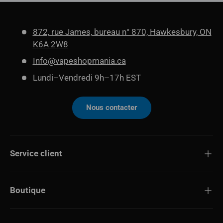
872, rue James, bureau n° 870, Hawkesbury, ON
K6A 2W8
Info@vapeshopmania.ca
Lundi–Vendredi 9h–17h EST
Nous contacter
Service client
Boutique