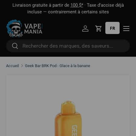
 1
Livraison gratuite à partir de
100 $*
· Taxe d'accise déjà
Aller directement au contenu
oût
incluse — contrairement à certains sites
FR
Se connecter
Panier
Rechercher
Rechercher
Accueil
Geek Bar BRK Pod - Glace à la banane
Aller directement aux informations sur le produit