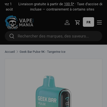
 1
Livraison gratuite à partir de
100 $*
· Taxe d'accise déjà
Aller directement au contenu
oût
incluse — contrairement à certains sites
FR
Se connecter
Panier
Rechercher
Rechercher
Accueil
Geek Bar Pulse 9K - Tangerine Ice
Aller directement aux informations sur le produit