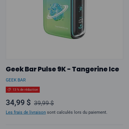
Geek Bar Pulse 9K - Tangerine Ice
GEEK BAR
13 % de réduction
Prix normal
Prix soldé
34,99 $
39,99 $
Les frais de livraison
sont calculés lors du paiement.