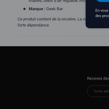
mailles, débit d'air réglable, modes « Regular
Marque :
Geek Bar
En vous 
des prod
Ce produit contient de la nicotine. La nicotine est 
forte dépendance.
Recevez des 
E-mail