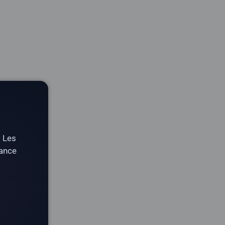
. Les
tance