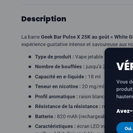
Description
La barre
Geek Bar Pulse X 25K au goût « White G
expérience gustative intense et savoureuse aux not
Type de produit :
Vape jetable rechargeable
VÉ
Nombre de bouffées :
jusqu'à 25 000
Capacité en e-liquide :
18 ml
Vous de
Teneur en nicotine :
20 mg/ml
produit
Profil aromatique :
raisin blanc, glace
hauteme
Résistance de la résistance :
résistance à 
Avez-v
Batterie :
820 mAh (rechargeable via USB-C
Caractéristiques :
écran LED incurvé en 3D, 
Oui,