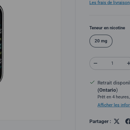
Les frais de livraison
Teneur en nicotine
20 mg
Quantité
Réduire la quantit
Retrait dispon
(Ontario
)
Prêt en 4 heures,
Afficher les inf
Partager :