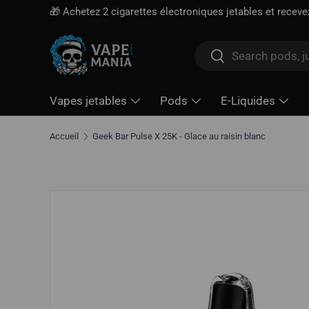
🎁 Achetez 2 cigarettes électroniques jetables et recev
Aller directement au contenu
Rechercher
Rechercher
Vapes jetables
Pods
E-Liquides
Accueil
Geek Bar Pulse X 25K - Glace au raisin blanc
Aller directement aux informations sur le produit