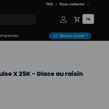
Livraison gratuite à partir de
FAQ
Nous contacter
100 $*
· Tax
FR
Se connecter
Panier
ompenses
Besoin d'aide ?
lse X 25K - Glace au raisin
l