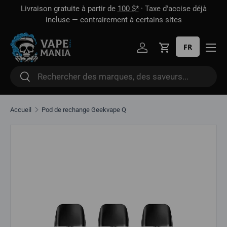
 1
Livraison gratuite à partir de
100 $*
· Taxe d'accise déjà
Aller directement au contenu
oût
incluse — contrairement à certains sites
FR
Se connecter
Panier
Rechercher
Rechercher
Accueil
Pod de rechange Geekvape Q
Aller directement aux informations sur le produit