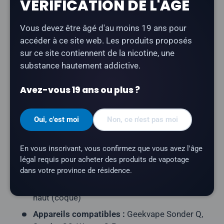
VÉRIFICATION DE L'ÂGE
La cartouche
Pod de rechange Geekvape Q Pod de
rechange
est une cartouche rechargeable dotée d'une
Vous devez être âgé d'au moins 19 ans pour
résistance en mailles intégrée, compatible avec les
accéder à ce site web. Les produits proposés
appareils des séries Geekvape Sonder Q, Sonder Q2
sur ce site contiennent de la nicotine, une
et Wenax Q.
substance hautement addictive.
Type de produit :
Pod de rechange
Avez-vous 19 ans ou plus ?
rechargeable Pod de rechange vide – à remplir
d'e-liquide)
Oui, c'est moi
Non, ce n'est pas moi
Capacité en e-liquide :
3 ml par capsule
Contenu du paquet :
3 dosettes
En vous inscrivant, vous confirmez que vous avez l'âge
Résistance de la résistance :
maillage intégré
légal requis pour acheter des produits de vapotage
(non remplaçable)
dans votre province de résidence.
Méthode de remplissage :
remplissage par le
haut (coque)
Appareils compatibles :
Geekvape Sonder Q,