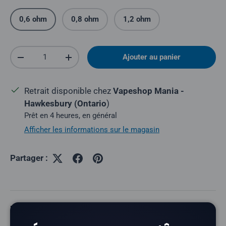
0,6 ohm
0,8 ohm
1,2 ohm
Quantité
Ajouter au panier
Réduire la quantité
Augmenter la quantité
Retrait disponible chez
Vapeshop Mania -
Hawkesbury (Ontario
)
Prêt en 4 heures, en général
Afficher les informations sur le magasin
Partager :
Description