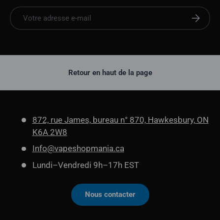
E-mail
S'abonne
Retour en haut de la page
872, rue James, bureau n° 870, Hawkesbury, ON
K6A 2W8
Info@vapeshopmania.ca
Lundi–Vendredi 9h–17h EST
Nous contacter