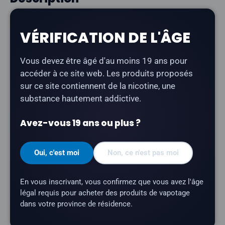
Flavour Beast Gushin - Pastèque-Pomme
est un e-
VÉRIFICATION DE L'ÂGE
liquide rafraîchissant à la nicotine salée, offrant une
explosion de saveurs de pastèque juteuse et de
Vous devez être âgé d'au moins 19 ans pour
pomme croquante. Il fait partie de la gamme « Gushin
accéder à ce site web. Les produits proposés
» — des saveurs fruitées intenses et acidulées signées
sur ce site contiennent de la nicotine, une
Flavour Beast.
substance hautement addictive.
Type de produit :
E-liquide à base de nicotine
sous forme de sel
Avez-vous 19 ans ou plus ?
Contenance du flacon :
30 ml
Oui, c'est moi
Non, ce n'est pas moi
Teneur en nicotine :
20 mg
Rapport VG/PG :
40/60
En vous inscrivant, vous confirmez que vous avez l'âge
Série :
Gushin
légal requis pour acheter des produits de vapotage
dans votre province de résidence.
Profil aromatique :
pastèque, pomme
Marque :
Flavour Beast