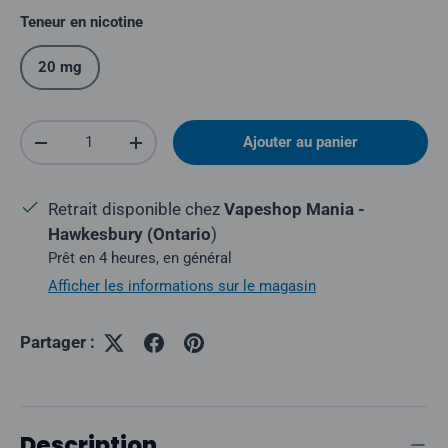
Teneur en nicotine
20 mg
Quantité
Ajouter au panier
Réduire la quantité
Augmenter la quantité
Retrait disponible chez
Vapeshop Mania -
Hawkesbury (Ontario
)
Prêt en 4 heures, en général
Afficher les informations sur le magasin
Partager :
Description