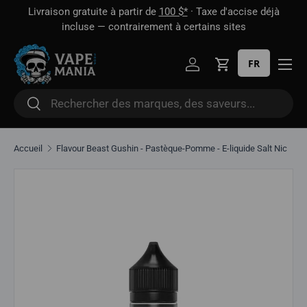
 1
Livraison gratuite à partir de
100 $*
· Taxe d'accise déjà
Aller directement au contenu
oût
incluse — contrairement à certains sites
FR
Se connecter
Panier
Rechercher
Rechercher
Accueil
Flavour Beast Gushin - Pastèque-Pomme - E-liquide Salt Nic
Aller directement aux informations sur le produit