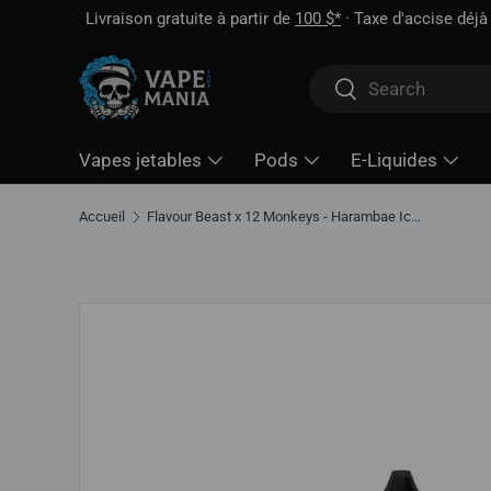
Livraison gratuite à partir de
100 $*
· Taxe d'accise déjà 
Aller directement au contenu
Rechercher
Rechercher
Vapes jetables
Pods
E-Liquides
Accueil
Flavour Beast x 12 Monkeys - Harambae Ice - E-liquide Salt Nic
Aller directement aux informations sur le produit