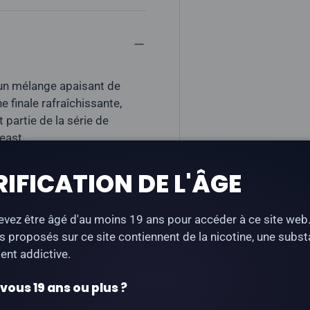
un mélange apaisant de
 finale rafraîchissante,
t partie de la série de
east.
ne sous forme de sel
RIFICATION DE L'ÂGE
vez être âgé d'au moins 19 ans pour accéder à ce site web
s proposés sur ce site contiennent de la nicotine, une subs
nt addictive.
tron vert, glace
ous 19 ans ou plus ?