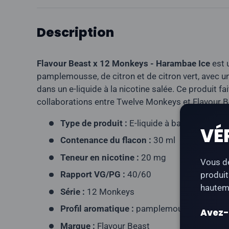
Description
Flavour Beast x 12 Monkeys - Harambae Ice
est 
pamplemousse, de citron et de citron vert, avec une
dans un e-liquide à la nicotine salée. Ce produit fai
collaborations entre Twelve Monkeys et Flavour B
Type de produit :
E-liquide à base de nicoti
VÉ
Contenance du flacon :
30 ml
Teneur en nicotine :
20 mg
Vous de
Rapport VG/PG :
40/60
produit
hauteme
Série :
12 Monkeys
Profil aromatique :
pamplemousse, citron, ci
Avez-v
Marque :
Flavour Beast