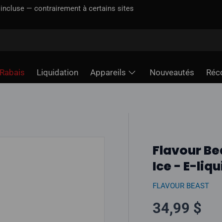
incluse — contrairement à certains sites
Rabais
Liquidation
Appareils
Nouveautés
Réc
Flavour Be
Ice - E-liqu
FLAVOUR BEAST
Prix norma
34,99 $