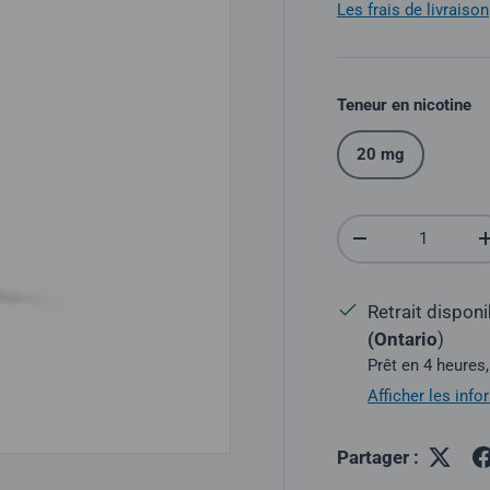
Les frais de livraison
Teneur en nicotine
20 mg
Quantité
Réduire la quantit
Retrait dispon
(Ontario
)
Prêt en 4 heures,
Afficher les inf
Partager :