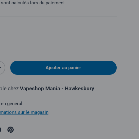
sont calculés lors du paiement.
Ajouter au panier
é
Augmenter la quantité
ible chez
Vapeshop Mania - Hawkesbury
 en général
ormations sur le magasin