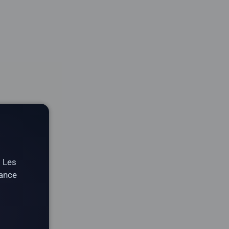
. Les
tance