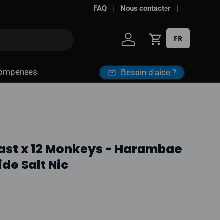
FAQ
Nous contacter
FR
Se connecter
Panier
ompenses
Besoin d'aide ?
ast x 12 Monkeys - Harambae
ide Salt Nic
l