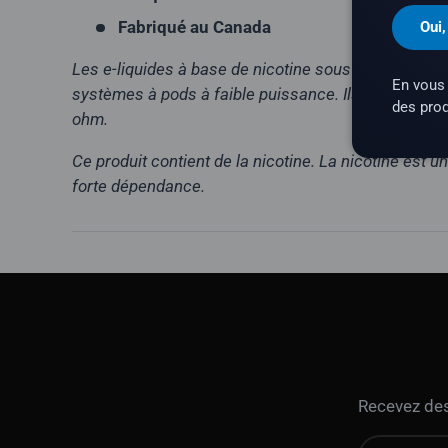
Fabriqué au Canada
Oui,
Les e-liquides à base de nicotine sous forme de se
En vous 
systèmes à pods à faible puissance. Ils ne convien
des prod
ohm.
Ce produit contient de la nicotine. La nicotine est 
forte dépendance.
Recevez des 
E-mail