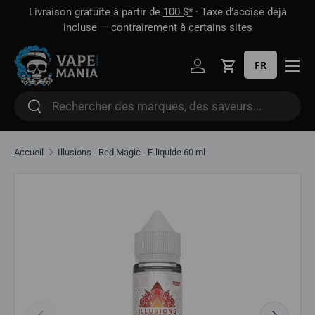
 1
Livraison gratuite à partir de
100 $*
· Taxe d'accise déjà
Aller directement au contenu
oût
incluse — contrairement à certains sites
FR
Se connecter
Panier
Rechercher
Rechercher
Accueil
Illusions - Red Magic - E-liquide 60 ml
Aller directement aux informations sur le produit
Précédent
Suivant