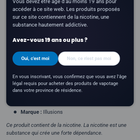
Partager :
Vous devez être âgé d'au moins 19 ans pour
accéder à ce site web. Les produits proposés
sur ce site contiennent de la nicotine, une
substance hautement addictive.
Description
Avez-vous 19 ans ou plus ?
«
Illusions - Red Magic
» est un E-liquide Freebase
aux arômes de baies rouges, à la fois sucré et acidulé.
Oui, c'est moi
Non, ce n'est pas moi
Type de produit :
E-liquide Freebase
En vous inscrivant, vous confirmez que vous avez l'âge
Profil aromatique :
fruits rouges, acidulé
légal requis pour acheter des produits de vapotage
dans votre province de résidence.
Contenance du flacon :
60 ml
Rapport VG/PG :
70/30
Marque :
Illusions
Ce produit contient de la nicotine. La nicotine est une
substance qui crée une forte dépendance.