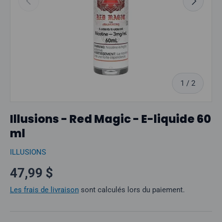
sur
1
/
2
Illusions - Red Magic - E-liquide 60
ml
ILLUSIONS
Prix normal
47,99 $
Les frais de livraison
sont calculés lors du paiement.