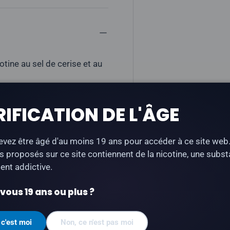
cotine au sel de cerise et au
ne sous forme de sel
RIFICATION DE L'ÂGE
vez être âgé d'au moins 19 ans pour accéder à ce site web
s proposés sur ce site contiennent de la nicotine, une subs
nt addictive.
ous 19 ans ou plus ?
l sont conçus pour les
 c'est moi
Non, ce n'est pas moi