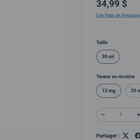
Prix norma
34,99 $
Les frais de livraison
Taille
30 ml
Teneur en nicotine
12 mg
20 
Quantité
Réduire la quantit
Partager :