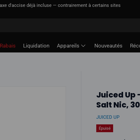
incluse — contrairement à certains sites
Rabais
Liquidation
Appareils
Nouveautés
Réc
Juiced Up -
Salt Nic, 3
JUICED UP
Épuisé