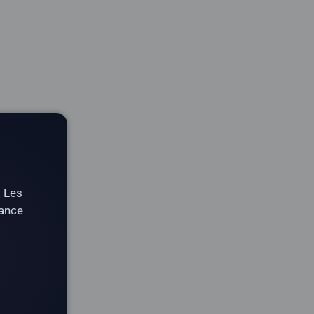
. Les
tance