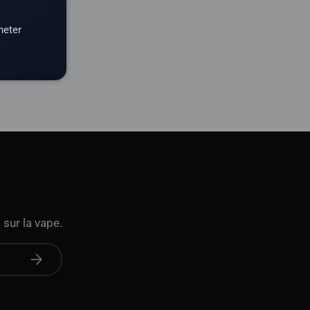
heter
 sur la vape.
S'abonner