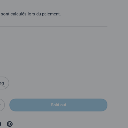
l
sont calculés lors du paiement.
mg
Sold out
é
Augmenter la quantité