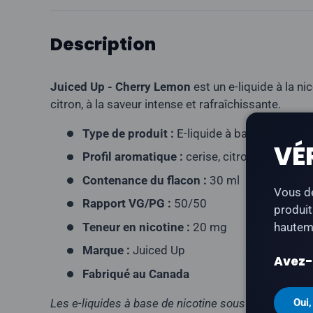
Description
Juiced Up - Cherry Lemon
est un e-liquide à la ni
citron, à la saveur intense et rafraîchissante.
Type de produit :
E-liquide à base de nicoti
VÉ
Profil aromatique :
cerise, citron
Contenance du flacon :
30 ml
Vous de
Rapport VG/PG :
50/50
produit
Teneur en nicotine :
20 mg
hauteme
Marque :
Juiced Up
Avez-v
Fabriqué au Canada
Les e-liquides à base de nicotine sous forme de se
Oui,