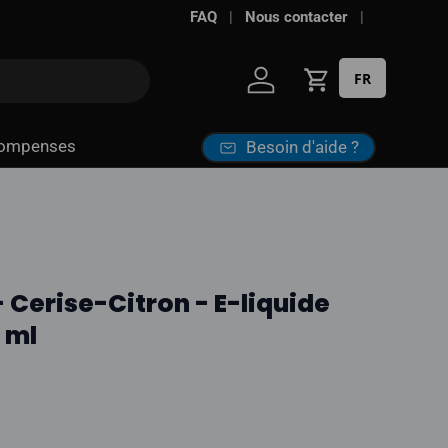
FAQ
Nous contacter
FR
Se connecter
Panier
ompenses
Besoin d'aide ?
 Cerise-Citron - E-liquide
0 ml