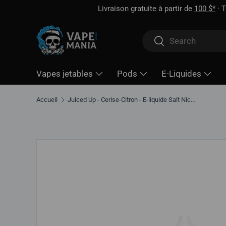
Livraison gratuite à partir de
100 $*
· Taxe d'accise déjà 
Aller directement au contenu
Rechercher
Rechercher
Vapes jetables
Pods
E-Liquides
Accueil
Juiced Up - Cerise-Citron - E-liquide Salt Nic, 30 ml
Aller directement aux informations sur le produit