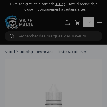
 1
Livraison gratuite à partir de
100 $*
· Taxe d'accise déjà
Aller directement au contenu
oût
incluse — contrairement à certains sites
FR
Se connecter
Panier
Rechercher
Rechercher
Accueil
Juiced Up - Pomme verte - E-liquide Salt Nic, 30 ml
Aller directement aux informations sur le produit