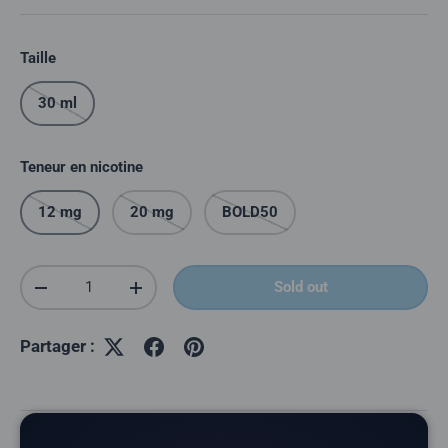
Taille
30 ml
Teneur en nicotine
12 mg
20 mg
BOLD50
Quantité
Sold out
Réduire la quantité
Augmenter la quantité
Partager :