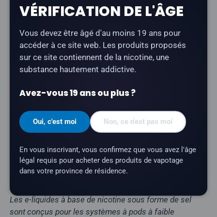
Description
VÉRIFICATION DE L'ÂGE
Juiced Up - Green Apple
est un e-liquide à la nicotine
Vous devez être âgé d'au moins 19 ans pour
sous forme de sel, au goût prononcé et rafraîchissant
accéder à ce site web. Les produits proposés
de pomme verte.
sur ce site contiennent de la nicotine, une
substance hautement addictive.
Type de produit :
E-liquide à base de nicotine
sous forme de sel
Avez-vous 19 ans ou plus ?
Profil aromatique :
Pomme verte
Contenance du flacon :
30 ml
Oui, c'est moi
Non, ce n'est pas moi
Rapport VG/PG :
50/50
Teneur en nicotine :
20 mg
En vous inscrivant, vous confirmez que vous avez l'âge
légal requis pour acheter des produits de vapotage
Marque :
Juiced Up
dans votre province de résidence.
Fabriqué au Canada
Les e-liquides à base de nicotine sous forme de sel
sont conçus pour les systèmes à pods à faible