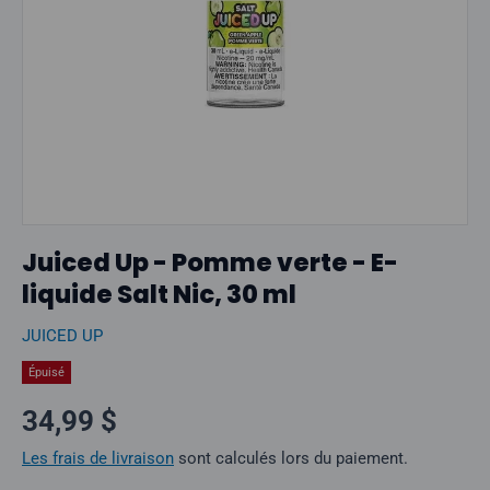
Juiced Up - Pomme verte - E-
liquide Salt Nic, 30 ml
JUICED UP
Épuisé
Prix normal
34,99 $
Les frais de livraison
sont calculés lors du paiement.