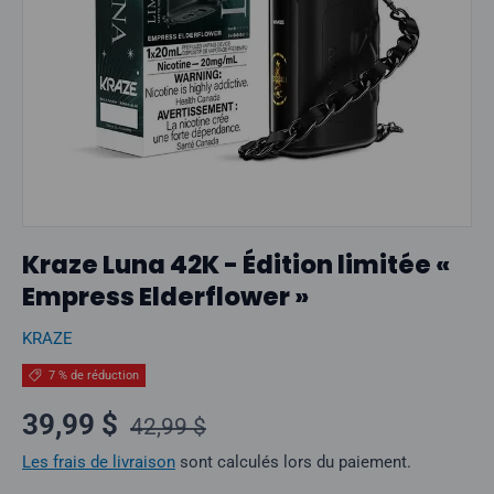
Kraze Luna 42K - Édition limitée «
Empress Elderflower »
KRAZE
7 % de réduction
Prix normal
Prix soldé
39,99 $
42,99 $
Les frais de livraison
sont calculés lors du paiement.