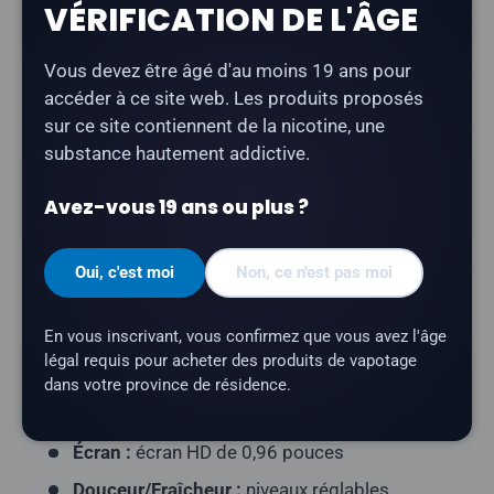
VÉRIFICATION DE L'ÂGE
Description
Vous devez être âgé d'au moins 19 ans pour
Le
Kraze Luna 42K, en édition limitée « Empress
accéder à ce site web. Les produits proposés
Elderflower
», offre une saveur florale de fleur de
sur ce site contiennent de la nicotine, une
sureau.
substance hautement addictive.
Type de produit :
Vape jetable rechargeable)
Avez-vous 19 ans ou plus ?
Nombre de bouffées :
jusqu'à 42 000
Contenance en e-liquide :
20 ml
Oui, c'est moi
Non, ce n'est pas moi
Teneur en nicotine :
20 mg/ml
En vous inscrivant, vous confirmez que vous avez l'âge
Profil aromatique :
fleur de sureau, floral
légal requis pour acheter des produits de vapotage
Résistance de la résistance :
résistance maillée
dans votre province de résidence.
Batterie :
900 mAh (rechargeable via USB-C)
Écran :
écran HD de 0,96 pouces
Douceur/Fraîcheur :
niveaux réglables