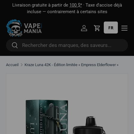
 1
Livraison gratuite à partir de
100 $*
· Taxe d'accise déjà
Aller directement au contenu
oût
incluse — contrairement à certains sites
FR
Se connecter
Panier
Rechercher
Rechercher
Accueil
Kraze Luna 42K - Édition limitée « Empress Elderflower »
Aller directement aux informations sur le produit