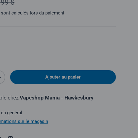
,99 $
sont calculés lors du paiement.
Ajouter au panier
é
Augmenter la quantité
ible chez
Vapeshop Mania - Hawkesbury
 en général
ormations sur le magasin