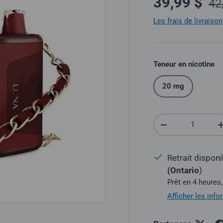
Prix soldé
39,99 $
42
Les frais de livraison
Teneur en nicotine
20 mg
Quantité
Réduire la quantit
Retrait dispon
(Ontario
)
Prêt en 4 heures,
Afficher les inf