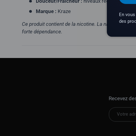
Douceur/Fraîcheur :
niveaux réglables
Marque :
Kraze
En vous 
des prod
Ce produit contient de la nicotine. La nicotine est 
forte dépendance.
Recevez des 
E-mail