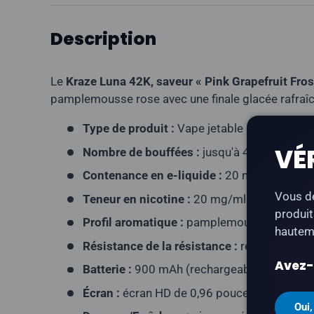
Description
Le
Kraze Luna 42K, saveur « Pink Grapefruit Fros
pamplemousse rose avec une finale glacée rafraîc
Type de produit :
Vape jetable rechargeable
VÉ
Nombre de bouffées :
jusqu'à 42 000
Contenance en e-liquide :
20 ml
Vous de
Teneur en nicotine :
20 mg/ml
produit
Profil aromatique :
pamplemousse rose, gl
hauteme
Résistance de la résistance :
résistance ma
Avez-v
Batterie :
900 mAh (rechargeable via USB-C
Écran :
écran HD de 0,96 pouces
Oui,