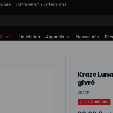
incluse — contrairement à certains sites
Rabais
Liquidation
Appareils
Nouveautés
Réc
Kraze Lun
givré
KRAZE
7 % de réduction
Pr