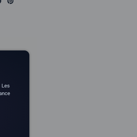
. Les
tance