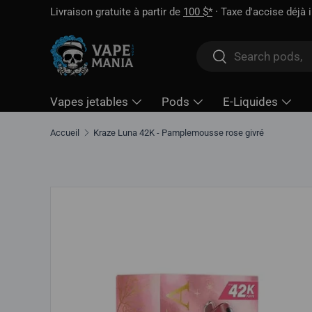
Livraison gratuite à partir de
100 $*
· Taxe d'accise déjà 
Aller directement au contenu
Rechercher
Rechercher
Vapes jetables
Pods
E-Liquides
Accueil
Kraze Luna 42K - Pamplemousse rose givré
Aller directement aux informations sur le produit