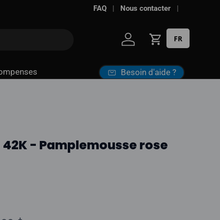
FAQ
Nous contacter
FR
Se connecter
Panier
ompenses
Besoin d'aide ?
a 42K - Pamplemousse rose
ix normal