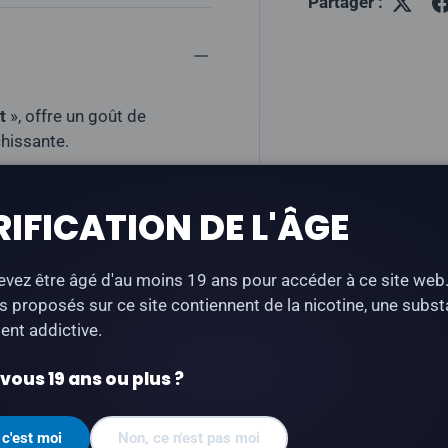
Partager :
t
», offre un goût de
hissante.
)
RIFICATION DE L'ÂGE
vez être âgé d'au moins 19 ans pour accéder à ce site web
s proposés sur ce site contiennent de la nicotine, une subs
ace
nt addictive.
illée
ous 19 ans ou plus ?
)
 c'est moi
Non, ce n'est pas moi