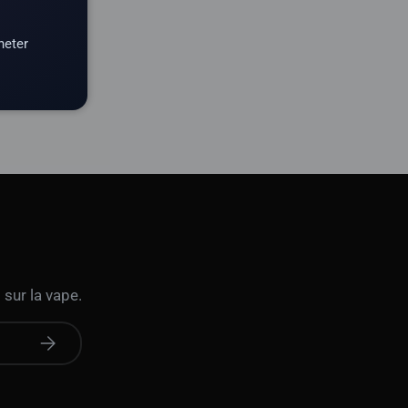
heter
 sur la vape.
S'abonner