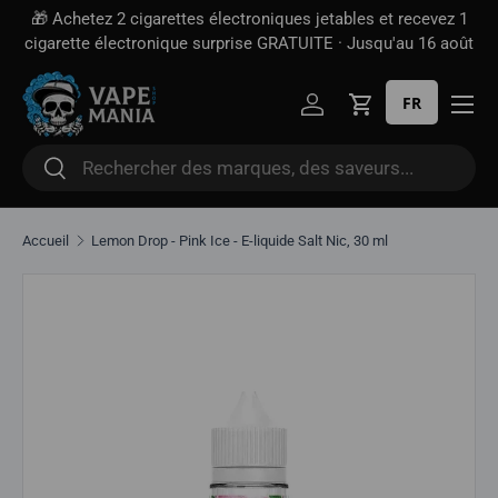
t recevez 1
Livraison gratuite à partir de
100 $*
· Taxe d'accise d
Aller directement au contenu
'au 16 août
incluse — contrairement à certains sites
FR
Se connecter
Panier
Rechercher
Rechercher
Accueil
Lemon Drop - Pink Ice - E-liquide Salt Nic, 30 ml
Aller directement aux informations sur le produit