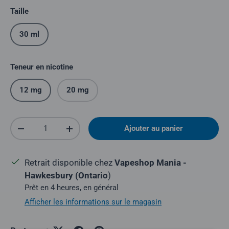
Taille
30 ml
Teneur en nicotine
12 mg
20 mg
Quantité
Ajouter au panier
Réduire la quantité
Augmenter la quantité
Retrait disponible chez
Vapeshop Mania -
Hawkesbury (Ontario
)
Prêt en 4 heures, en général
Afficher les informations sur le magasin