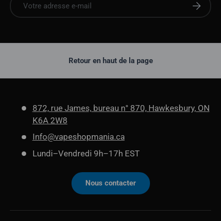
S'abonne
Retour en haut de la page
872, rue James, bureau n° 870, Hawkesbury, ON
K6A 2W8
Info@vapeshopmania.ca
Lundi–Vendredi 9h–17h EST
Nous contacter