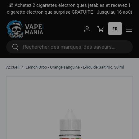
t recevez 1
Livraison gratuite à partir de
100 $*
· Taxe d'accise d
Aller directement au contenu
'au 16 août
incluse — contrairement à certains sites
FR
Se connecter
Panier
Rechercher
Rechercher
Accueil
Lemon Drop - Orange sanguine - E-liquide Salt Nic, 30 ml
Aller directement aux informations sur le produit