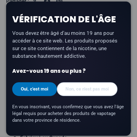
Partager :
VÉRIFICATION DE L'ÂGE
Description
Vous devez être âgé d'au moins 19 ans pour
accéder à ce site web. Les produits proposés
Lemon Drop - Blood Orange
est un e-liquide à la
sur ce site contiennent de la nicotine, une
nicotine, à l'orange sanguine et au citron salé.
substance hautement addictive.
Type de produit :
E-liquide à base de nicotine
Avez-vous 19 ans ou plus ?
sous forme de sel
Profil aromatique :
orange sanguine, citron
Oui, c'est moi
Non, ce n'est pas moi
Contenance du flacon :
30 ml
Rapport VG/PG :
50/50
En vous inscrivant, vous confirmez que vous avez l'âge
légal requis pour acheter des produits de vapotage
Teneur en nicotine :
20 mg
dans votre province de résidence.
Marque :
Lemon Drop