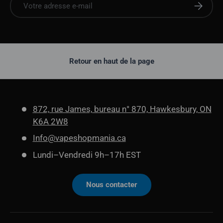
S'abonne
Retour en haut de la page
872, rue James, bureau n° 870, Hawkesbury, ON
K6A 2W8
Info@vapeshopmania.ca
Lundi–Vendredi 9h–17h EST
Nous contacter