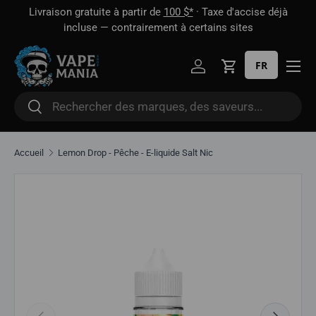
 1
Livraison gratuite à partir de
100 $*
· Taxe d'accise déjà
Aller directement au contenu
oût
incluse — contrairement à certains sites
FR
Se connecter
Panier
Rechercher
Rechercher
Accueil
Lemon Drop - Pêche - E-liquide Salt Nic
Aller directement aux informations sur le produit
Précédent
Suivant