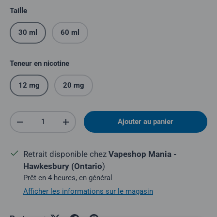
Taille
30 ml
60 ml
Teneur en nicotine
12 mg
20 mg
Quantité
Ajouter au panier
Réduire la quantité
Augmenter la quantité
Retrait disponible chez
Vapeshop Mania -
Hawkesbury (Ontario
)
Prêt en 4 heures, en général
Afficher les informations sur le magasin