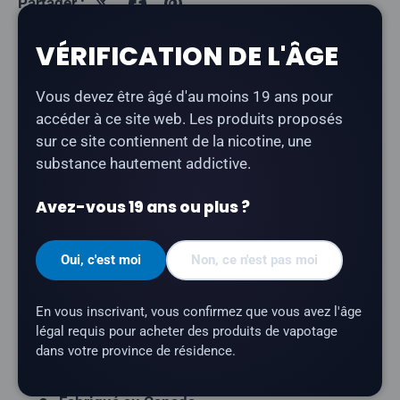
Partager :
VÉRIFICATION DE L'ÂGE
Description
Vous devez être âgé d'au moins 19 ans pour
accéder à ce site web. Les produits proposés
Lemon Drop - Peach
est un e-liquide à la pêche, au
sur ce site contiennent de la nicotine, une
citron et à la nicotine salée.
substance hautement addictive.
Type de produit :
E-liquide à base de nicotine
Avez-vous 19 ans ou plus ?
sous forme de sel
Profil aromatique :
Pêche, Citron
Oui, c'est moi
Non, ce n'est pas moi
Contenance du flacon :
30 ml
Rapport VG/PG :
50/50
En vous inscrivant, vous confirmez que vous avez l'âge
légal requis pour acheter des produits de vapotage
Teneur en nicotine :
20 mg
dans votre province de résidence.
Marque :
Lemon Drop