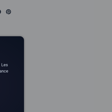
. Les
tance