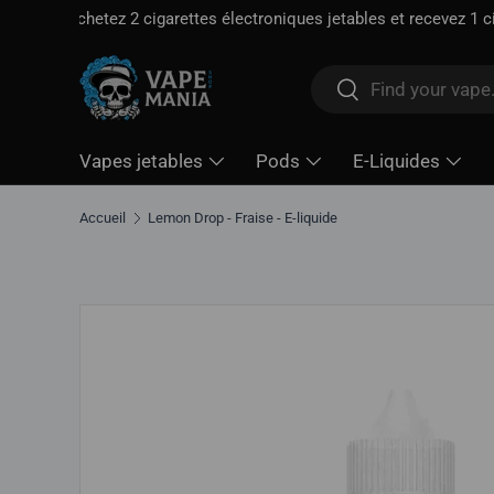
Livraison gratuite à partir de
100 $*
· Taxe d'accise déjà 
Aller directement au contenu
Rechercher
Rechercher
Vapes jetables
Pods
E-Liquides
Accueil
Lemon Drop - Fraise - E-liquide
Aller directement aux informations sur le produit