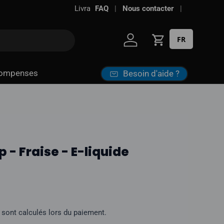
FAQ
Nous contacter
FR
Se connecter
Panier
ompenses
Besoin d'aide ?
 - Fraise - E-liquide
l
sont calculés lors du paiement.