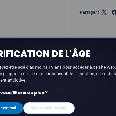
Partager :
RIFICATION DE L'ÂGE
e aux saveurs de fraise et
vez être âgé d'au moins 19 ans pour accéder à ce site web
s proposés sur ce site contiennent de la nicotine, une subs
nt addictive.
ous 19 ans ou plus ?
 c'est moi
Non, ce n'est pas moi