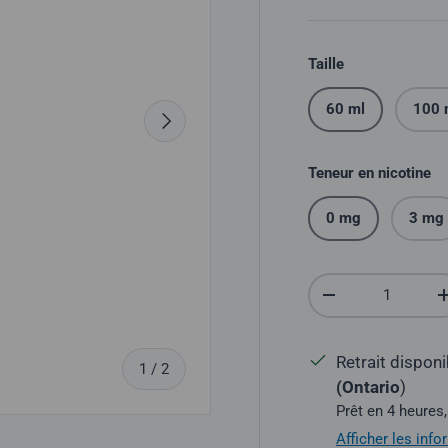
Taille
60 ml
100 
Suivant
Teneur en nicotine
0 mg
3 mg
Quantité
Réduire la quantit
Retrait dispon
sur
1
/
2
(Ontario
)
Prêt en 4 heures,
Afficher les inf