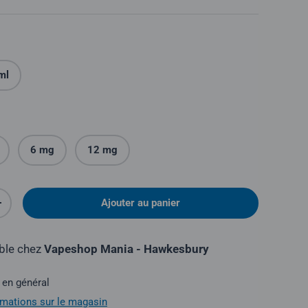
ml
6 mg
12 mg
Ajouter au panier
é
Augmenter la quantité
ible chez
Vapeshop Mania - Hawkesbury
 en général
ormations sur le magasin