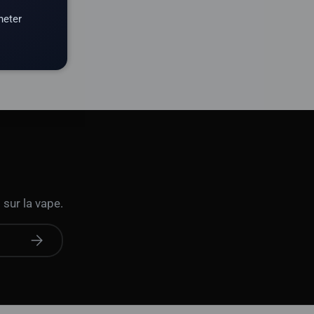
heter
 sur la vape.
S'abonner