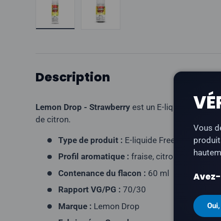
Description
VÉ
Lemon Drop - Strawberry
est un E-liquide Freebas
de citron.
Vous de
Type de produit :
E-liquide Freebase
produit
hauteme
Profil aromatique :
fraise, citron
Contenance du flacon :
60 ml
Avez-v
Rapport VG/PG :
70/30
Marque :
Lemon Drop
Oui,