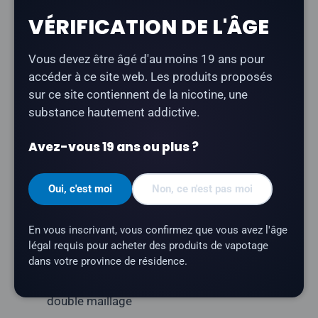
VÉRIFICATION DE L'ÂGE
La cartouche Level X G2 Ultra 50K « Mega Mango Ice
»
offre une saveur riche et tropicale de mangue,
Vous devez être âgé d'au moins 19 ans pour
rehaussée d'une touche glacée. Elle fait partie de la
accéder à ce site web. Les produits proposés
gamme originale « Flavour Beast ».
sur ce site contiennent de la nicotine, une
substance hautement addictive.
Type de produit :
Pod fermé prérempli
Modèle :
Level X G2 Ultra 50K Pod
Avez-vous 19 ans ou plus ?
Série :
Flavour Beast
Nombre de bouffées :
jusqu'à 50 000
Oui, c'est moi
Non, ce n'est pas moi
Contenance en e-liquide :
20 ml
En vous inscrivant, vous confirmez que vous avez l'âge
Teneur en nicotine :
20 mg/ml
légal requis pour acheter des produits de vapotage
Profil aromatique :
mangue, glace
dans votre province de résidence.
Résistance de la résistance :
résistance à
double maillage