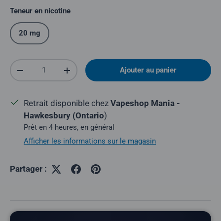
Teneur en nicotine
20 mg
Quantité
Ajouter au panier
Réduire la quantité
Augmenter la quantité
Retrait disponible chez
Vapeshop Mania -
Hawkesbury (Ontario
)
Prêt en 4 heures, en général
Afficher les informations sur le magasin
Partager :
Description