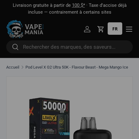
 1
Livraison gratuite à partir de
100 $*
· Taxe d'accise déjà
Aller directement au contenu
oût
incluse — contrairement à certains sites
FR
Se connecter
Panier
Rechercher
Rechercher
Accueil
Pod Level X G2 Ultra 50K - Flavour Beast - Mega Mango Ice
Aller directement aux informations sur le produit