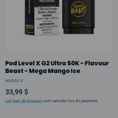
Pod Level X G2 Ultra 50K - Flavour
Beast - Mega Mango Ice
NIVEAU X
Prix normal
33,99 $
Les frais de livraison
sont calculés lors du paiement.