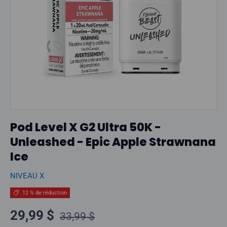
Pod Level X G2 Ultra 50K -
Unleashed - Epic Apple Strawnana
Ice
NIVEAU X
12 % de réduction
Prix normal
Prix soldé
29,99 $
33,99 $