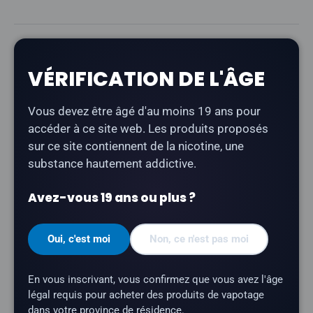
Description
VÉRIFICATION DE L'ÂGE
La cartouche Level X G2 Ultra 50K « Epic Apple
Strawnana Ice »
offre un mélange de pomme, de
Vous devez être âgé d'au moins 19 ans pour
fraise et de banane, avec une note finale
accéder à ce site web. Les produits proposés
rafraîchissante. Elle fait partie de la gamme «
sur ce site contiennent de la nicotine, une
Unleashed » — des saveurs audacieuses et intenses
substance hautement addictive.
conçues par Flavour Beast pour un impact maximal.
Avez-vous 19 ans ou plus ?
Type de produit :
Pod fermé prérempli
Modèle :
Level X G2 Ultra 50K Pod
Oui, c'est moi
Non, ce n'est pas moi
Série :
Unleashed
Nombre de bouffées :
jusqu'à 50 000
En vous inscrivant, vous confirmez que vous avez l'âge
légal requis pour acheter des produits de vapotage
Contenance en e-liquide :
20 ml
dans votre province de résidence.