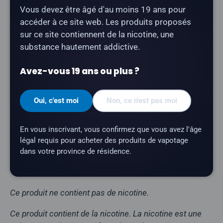
L'OXBAR M20K 0 mg à la saveur « Peach Ice »
offre
Vous devez être âgé d'au moins 19 ans pour
un goût de pêche avec une finale rafraîchissante et
accéder à ce site web. Les produits proposés
glacée.
sur ce site contiennent de la nicotine, une
substance hautement addictive.
Type de produit :
Vape jetable rechargeable)
Avez-vous 19 ans ou plus ?
Nombre de bouffées :
jusqu'à 20 000
Capacité en e-liquide :
14 ml
Oui, c'est moi
Non, ce n'est pas moi
Teneur en nicotine :
0 mg (sans nicotine)
Profil aromatique :
Pêche, Glace
En vous inscrivant, vous confirmez que vous avez l'âge
Résistance de la résistance :
résistance maillée
légal requis pour acheter des produits de vapotage
dans votre province de résidence.
Batterie :
650 mAh (rechargeable via USB-C)
Marque :
OxBar
Ce produit ne contient pas de nicotine.
Ce produit contient de la nicotine. La nicotine est une