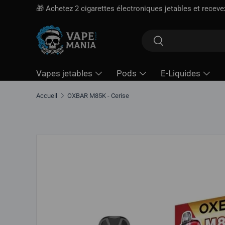
🎁 Achetez 2 cigarettes électroniques jetables et recev
Aller directement au contenu
Rechercher
Rechercher
Vapes jetables
Pods
E-Liquides
Accueil
OXBAR M85K - Cerise
Aller directement aux informations sur le produit