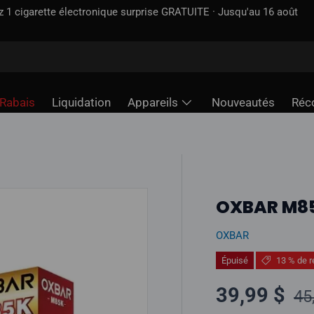
ez 1 cigarette électronique surprise GRATUITE · Jusqu'au 16 août
Rabais
Liquidation
Appareils
Nouveautés
Réc
OXBAR M85
OXBAR
Épuisé
13 % de r
Pr
Prix soldé
39,99 $
45