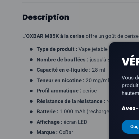
Description
L'
OXBAR M85K à la cerise
offre un goût de cerise
Type de produit :
Vape jetable rechargeable
VÉ
Nombre de bouffées :
jusqu'à 85 000
Capacité en e-liquide :
28 ml
Vous de
Teneur en nicotine :
20 mg/ml
produit
Profil aromatique :
cerise
hauteme
Résistance de la résistance :
résistance ma
Avez-v
Batterie :
1 000 mAh (rechargeable via USB
Affichage :
écran LED
Oui,
Marque :
OxBar