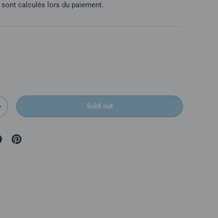
sont calculés lors du paiement.
Sold out
é
Augmenter la quantité