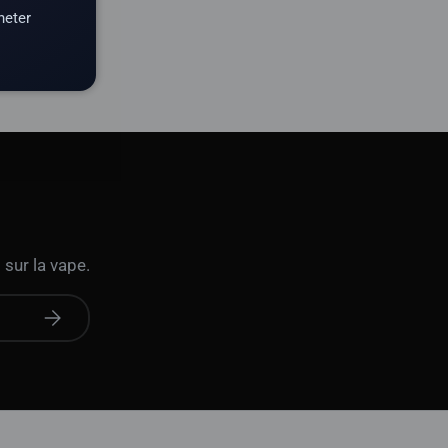
heter
 sur la vape.
S'abonner