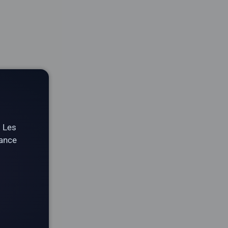
. Les
tance