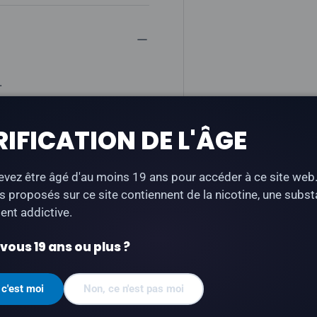
.
)
RIFICATION DE L'ÂGE
vez être âgé d'au moins 19 ans pour accéder à ce site web
s proposés sur ce site contiennent de la nicotine, une subs
nt addictive.
illée
ous 19 ans ou plus ?
-C)
 c'est moi
Non, ce n'est pas moi