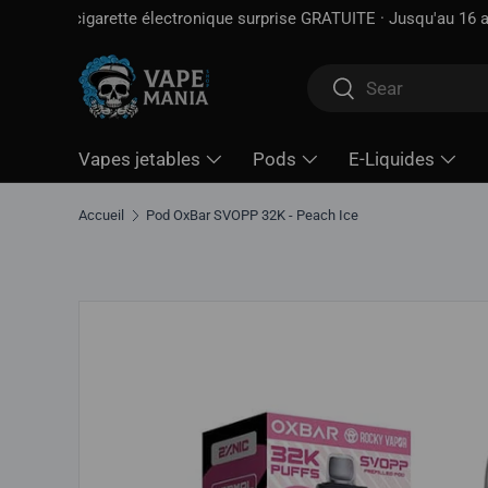
Livraison gratuite à partir de
100 $*
· Taxe d'accise déjà 
Aller directement au contenu
Rechercher
Rechercher
Vapes jetables
Pods
E-Liquides
Accueil
Pod OxBar SVOPP 32K - Peach Ice
Aller directement aux informations sur le produit