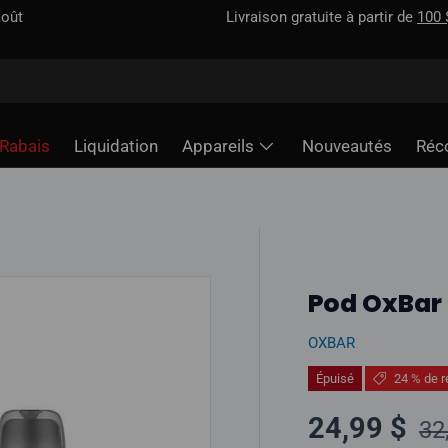
incluse — contrairement à certains sites
Rabais
Liquidation
Appareils
Nouveautés
Réc
Pod OxBar 
OXBAR
Épuisé
24 % de r
Pr
Prix soldé
24,99 $
32