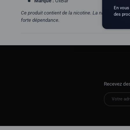
Marque :
OxBar
En vous 
Ce produit contient de la nicotine. La nicotine est 
des prod
forte dépendance.
Recevez des 
E-mail