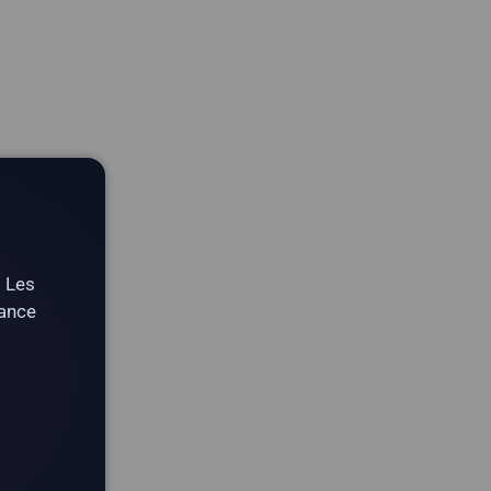
. Les
tance