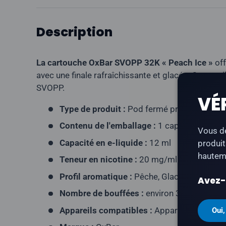
Description
La cartouche OxBar SVOPP 32K « Peach Ice »
off
avec une finale rafraîchissante et glacée. Compati
SVOPP.
VÉ
Type de produit :
Pod fermé prérempli
Contenu de l'emballage :
1 capsule
Vous de
Capacité en e-liquide :
12 ml
produit
hauteme
Teneur en nicotine :
20 mg/ml
Profil aromatique :
Pêche, Glace
Avez-v
Nombre de bouffées :
environ 32 000 bouf
Appareils compatibles :
Appareil OxBar S
Oui,