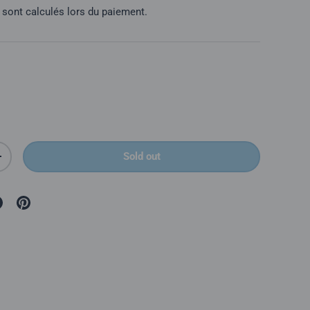
sont calculés lors du paiement.
Sold out
é
Augmenter la quantité