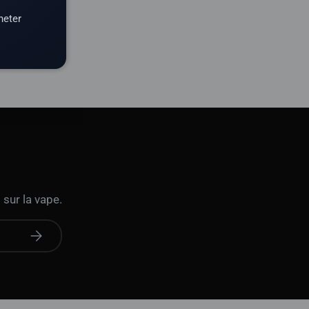
heter
 sur la vape.
S'abonner