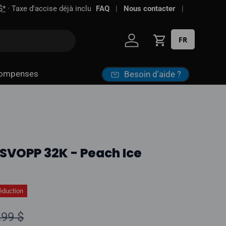
FAQ
Nous contacter
FR
Se connecter
Panier
ompenses
Besoin d'aide ?
SVOPP 32K - Peach Ice
éduction
ix normal
,99 $