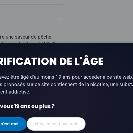
re une saveur de pêche
ble avec le dispositif OxBar
RIFICATION DE L'ÂGE
vez être âgé d'au moins 19 ans pour accéder à ce site web
s proposés sur ce site contiennent de la nicotine, une subs
nt addictive.
ous 19 ans ou plus ?
fées
VOPP
 c'est moi
Non, ce n'est pas moi