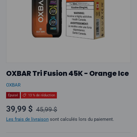
OXBAR Tri Fusion 45K - Orange Ice
OXBAR
Épuisé
13 % de réduction
Prix normal
Prix soldé
39,99 $
45,99 $
Les frais de livraison
sont calculés lors du paiement.