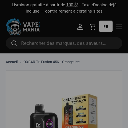
 1
Livraison gratuite à partir de
100 $*
· Taxe d'accise déjà
Aller directement au contenu
oût
incluse — contrairement à certains sites
FR
Se connecter
Panier
Rechercher
Rechercher
Accueil
OXBAR Tri Fusion 45K - Orange Ice
Aller directement aux informations sur le produit