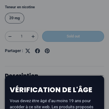
Teneur en nicotine
20 mg
Quantité
Sold out
Réduire la quantité
Augmenter la quantité
Partager :
Description
VÉRIFICATION DE L'ÂGE
L'OXBAR Tri Fusion 45K « Orange Ice »
offre un goût
d'orange avec une finale rafraîchissante et glacée.
Vous devez être âgé d'au moins 19 ans pour
Type de produit :
Vape jetable rechargeable)
accéder à ce site web. Les produits proposés