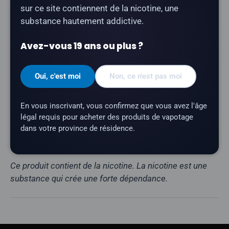
Nombre de bouffées :
jusqu'à 45 000
sur ce site contiennent de la nicotine, une
substance hautement addictive.
Contenance en e-liquide :
20 ml
Teneur en nicotine :
20 mg/ml
Avez-vous 19 ans ou plus ?
Profil aromatique :
Orange, Glace
Résistance de la résistance :
résistance maillée
Oui, c'est moi
Non, ce n'est pas moi
Batterie :
900 mAh (rechargeable via USB-C)
En vous inscrivant, vous confirmez que vous avez l'âge
Affichage :
écran LED
légal requis pour acheter des produits de vapotage
Offre spéciale :
système rotatif à trois saveurs
dans votre province de résidence.
Marque :
OxBar
Ce produit contient de la nicotine. La nicotine est une
substance qui crée une forte dépendance.