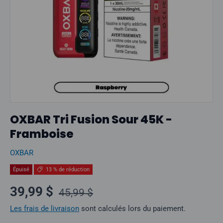
OXBAR Tri Fusion Sour 45K -
Framboise
OXBAR
Épuisé
13 % de réduction
Prix normal
Prix soldé
39,99 $
45,99 $
Les frais de livraison
sont calculés lors du paiement.