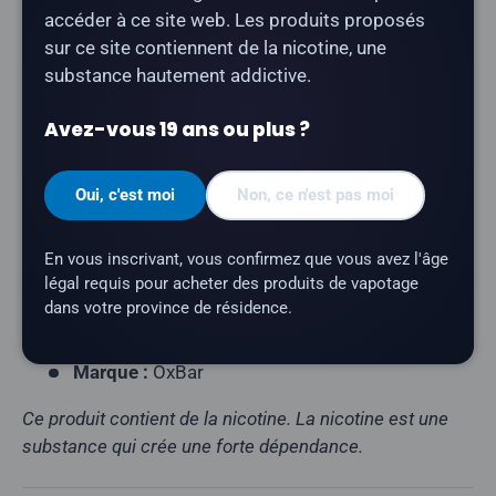
Type de produit :
Vape jetable rechargeable)
accéder à ce site web. Les produits proposés
Nombre de bouffées :
jusqu'à 45 000
sur ce site contiennent de la nicotine, une
substance hautement addictive.
Contenance en e-liquide :
20 ml
Teneur en nicotine :
20 mg/ml
Avez-vous 19 ans ou plus ?
Profil gustatif :
framboise acidulée
Résistance de la résistance :
résistance maillée
Oui, c'est moi
Non, ce n'est pas moi
Batterie :
900 mAh (rechargeable via USB-C)
En vous inscrivant, vous confirmez que vous avez l'âge
Affichage :
écran LED
légal requis pour acheter des produits de vapotage
Offre spéciale :
Système rotatif « Tri-Flavour
dans votre province de résidence.
Sour »
Marque :
OxBar
Ce produit contient de la nicotine. La nicotine est une
substance qui crée une forte dépendance.