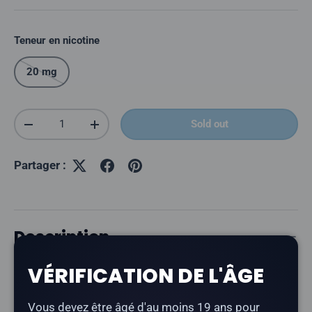
Teneur en nicotine
20 mg
Quantité
Sold out
Réduire la quantité
Augmenter la quantité
Partager :
Description
VÉRIFICATION DE L'ÂGE
L'
OXBAR Tri Fusion Sour 45K à la framboise
offre un
goût acidulé de framboise.
Vous devez être âgé d'au moins 19 ans pour