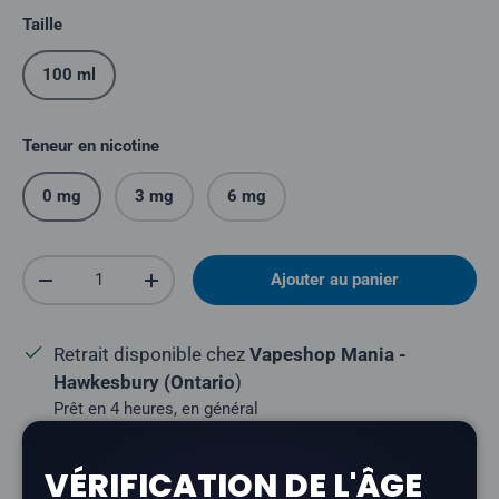
Taille
100 ml
Teneur en nicotine
0 mg
3 mg
6 mg
Quantité
Ajouter au panier
Réduire la quantité
Augmenter la quantité
Retrait disponible chez
Vapeshop Mania -
Hawkesbury (Ontario
)
Prêt en 4 heures, en général
Afficher les informations sur le magasin
VÉRIFICATION DE L'ÂGE