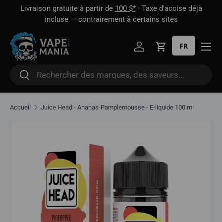
 1
Livraison gratuite à partir de
100 $*
· Taxe d'accise déjà
Aller directement au contenu
oût
incluse — contrairement à certains sites
FR
Se connecter
Panier
Rechercher
Rechercher
Accueil
Juice Head - Ananas-Pamplemousse - E-liquide 100 ml
Aller directement aux informations sur le produit