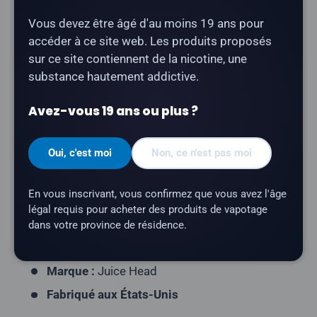
Partager :
Vous devez être âgé d'au moins 19 ans pour
accéder à ce site web. Les produits proposés
sur ce site contiennent de la nicotine, une
Description
substance hautement addictive.
Avez-vous 19 ans ou plus ?
Juice Head - Ananas-Pamplemousse
est un E-liquide
Freebase rafraîchissant, mélange d'ananas et de
pamplemousse.
Oui, c'est moi
Non, ce n'est pas moi
Type de produit :
E-liquide Freebase
En vous inscrivant, vous confirmez que vous avez l'âge
Profil aromatique :
ananas, pamplemousse
légal requis pour acheter des produits de vapotage
Contenance du flacon :
100 ml
dans votre province de résidence.
Rapport VG/PG :
70/30
Marque :
Juice Head
Fabriqué aux États-Unis