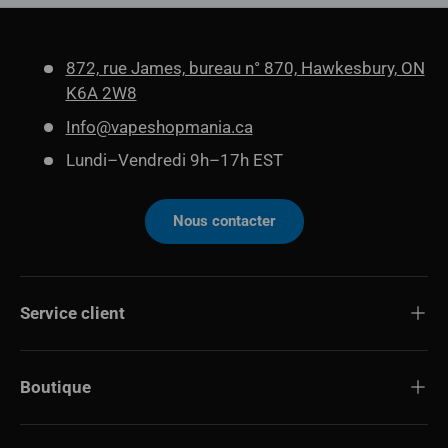
872, rue James, bureau n° 870, Hawkesbury, ON
K6A 2W8
Info@vapeshopmania.ca
Lundi–Vendredi 9h–17h EST
Nous contacter
Service client
Boutique