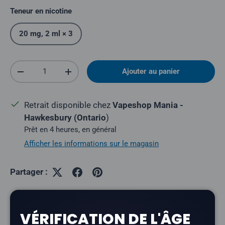
Teneur en nicotine
20 mg, 2 ml × 3
Quantité
Ajouter au panier
Réduire la quantité
Augmenter la quantité
Retrait disponible chez
Vapeshop Mania -
Hawkesbury (Ontario
)
Prêt en 4 heures, en général
Afficher les informations sur le magasin
Partager :
VÉRIFICATION DE L'ÂGE
Description