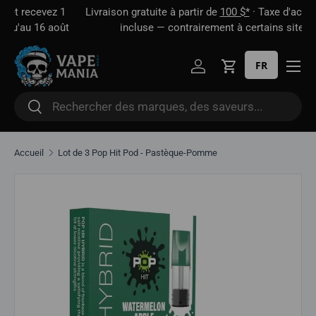
 1
Livraison gratuite à partir de
100 $*
· Taxe d'accise déjà
Aller directement au contenu
oût
incluse — contrairement à certains sites
FR
Se connecter
Panier
Rechercher
Rechercher
Accueil
Lot de 3 Pop Hit Pod - Pastèque-Pomme
Aller directement aux informations sur le produit