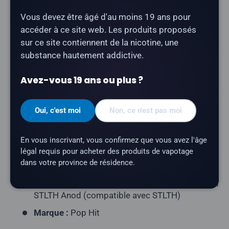
Vous devez être âgé d'au moins 19 ans pour
Le lot de 3 pods « Pop Hit » au goût pastèque-
accéder à ce site web. Les produits proposés
pomme
offre un mélange rafraîchissant de pastèque
sur ce site contiennent de la nicotine, une
juteuse et de pomme fraîche. Compatible avec les
substance hautement addictive.
appareils STLTH Type-C et STLTH Anod (format de
pod compatible STLTH).
Avez-vous 19 ans ou plus ?
Type de produit :
Pod fermé prérempli
Oui, c'est moi
Non, ce n'est pas moi
Contenu du paquet :
3 dosettes par paquet
Capacité en e-liquide :
2 ml par pod
En vous inscrivant, vous confirmez que vous avez l'âge
Teneur en nicotine :
20 mg/ml
légal requis pour acheter des produits de vapotage
dans votre province de résidence.
Profil aromatique :
pastèque, pomme
Appareils compatibles :
appareil STLTH Type-C,
STLTH Anod (compatible avec STLTH)
Marque :
Pop Hit