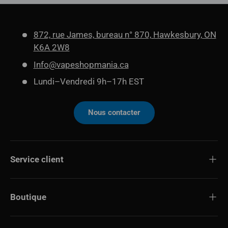
872, rue James, bureau n° 870, Hawkesbury, ON
K6A 2W8
Info@vapeshopmania.ca
Lundi–Vendredi 9h–17h EST
Nous contacter
Service client
Boutique