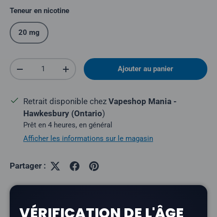
Teneur en nicotine
20 mg
Quantité
Ajouter au panier
Réduire la quantité
Augmenter la quantité
Retrait disponible chez
Vapeshop Mania -
Hawkesbury (Ontario
)
Prêt en 4 heures, en général
Afficher les informations sur le magasin
Partager :
VÉRIFICATION DE L'ÂGE
Description