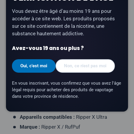
Vous devez être âgé d'au moins 19 ans pour
La cartouche
Ripper X Pod « Blood Orange Ice »
offre
accéder à ce site web. Les produits proposés
un goût d'orange sanguine avec une finale
sur ce site contiennent de la nicotine, une
rafraîchissante et glacée. Compatible avec le Ripper X
substance hautement addictive.
Ultra.
Avez-vous 19 ans ou plus ?
Type de pod :
pod fermé prérempli
Contenu de l'emballage :
1 capsule
Oui, c'est moi
Non, ce n'est pas moi
Contenance en e-liquide :
25 ml
Teneur en nicotine :
20 mg/ml
En vous inscrivant, vous confirmez que vous avez l'âge
Profil aromatique :
orange sanguine, sensation
légal requis pour acheter des produits de vapotage
dans votre province de résidence.
de fraîcheur
Nombre de bouffées :
environ 75 000 bouffées
Appareils compatibles :
Ripper X Ultra
Marque :
Ripper X / RufPuf