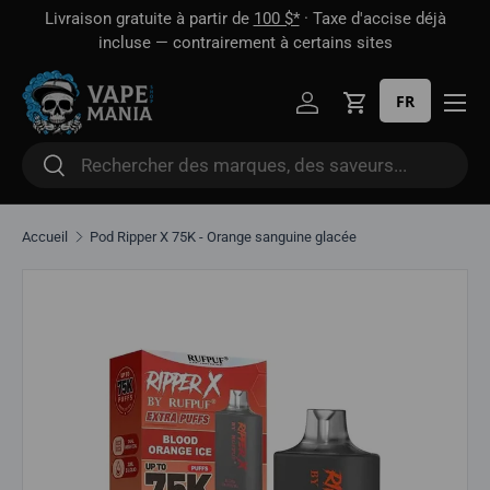
 1
Livraison gratuite à partir de
100 $*
· Taxe d'accise déjà
Aller directement au contenu
oût
incluse — contrairement à certains sites
FR
Se connecter
Panier
Rechercher
Rechercher
Accueil
Pod Ripper X 75K - Orange sanguine glacée
Aller directement aux informations sur le produit