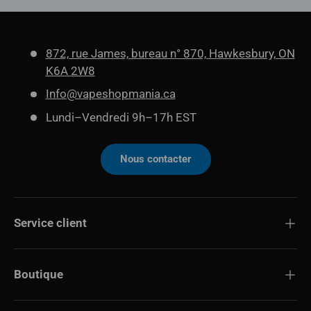
872, rue James, bureau n° 870, Hawkesbury, ON
K6A 2W8
Info@vapeshopmania.ca
Lundi–Vendredi 9h–17h EST
Nous contacter
Service client
Boutique