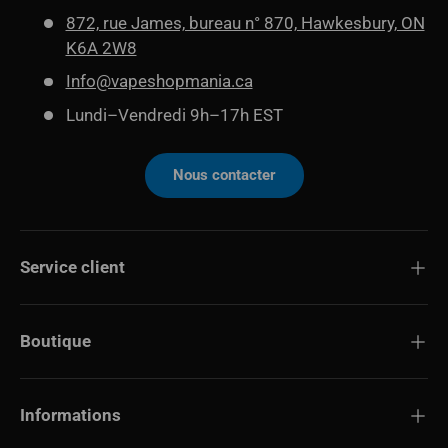
872, rue James, bureau n° 870, Hawkesbury, ON
K6A 2W8
Info@vapeshopmania.ca
Lundi–Vendredi 9h–17h EST
Nous contacter
Service client
Boutique
Informations