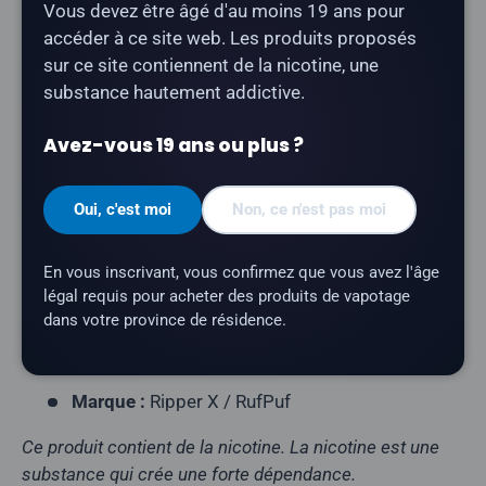
Vous devez être âgé d'au moins 19 ans pour
La cartouche
Ripper X Pod « Pink Bomb Ice »
offre un
accéder à ce site web. Les produits proposés
goût de limonade rose avec une finale glacée
sur ce site contiennent de la nicotine, une
rafraîchissante. Compatible avec le Ripper X Ultra.
substance hautement addictive.
Type de pod :
pod fermé prérempli
Avez-vous 19 ans ou plus ?
Contenu de l'emballage :
1 capsule
Contenance en e-liquide :
25 ml
Oui, c'est moi
Non, ce n'est pas moi
Teneur en nicotine :
20 mg/ml
Profil aromatique :
Limonade rose,
En vous inscrivant, vous confirmez que vous avez l'âge
rafraîchissante
légal requis pour acheter des produits de vapotage
dans votre province de résidence.
Nombre de bouffées :
environ 75 000 bouffées
Appareils compatibles :
Ripper X Ultra
Marque :
Ripper X / RufPuf
Ce produit contient de la nicotine. La nicotine est une
substance qui crée une forte dépendance.