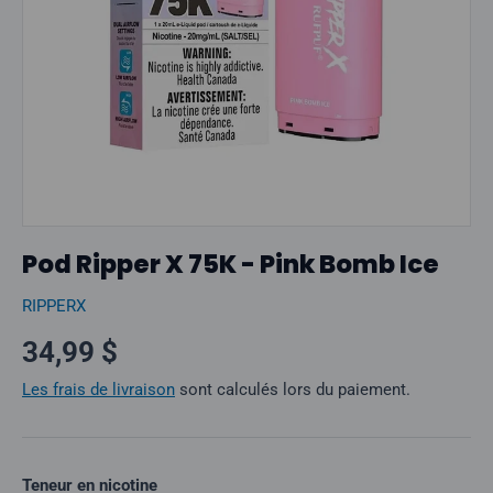
Pod Ripper X 75K - Pink Bomb Ice
RIPPERX
Prix normal
34,99 $
Les frais de livraison
sont calculés lors du paiement.
Teneur en nicotine