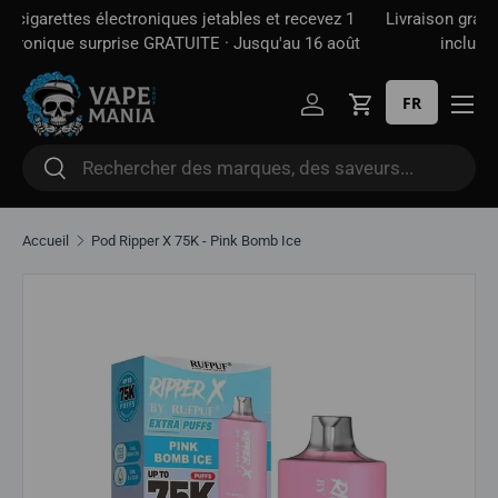
 1
Livraison gratuite à partir de
100 $*
· Taxe d'accise déjà
Aller directement au contenu
oût
incluse — contrairement à certains sites
FR
Se connecter
Panier
Rechercher
Rechercher
Accueil
Pod Ripper X 75K - Pink Bomb Ice
Aller directement aux informations sur le produit