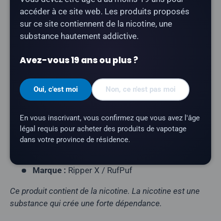
La cartouche
Ripper X Pod au goût fraise-banane
accéder à ce site web. Les produits proposés
offre une saveur de fraise et de banane. Compatible
sur ce site contiennent de la nicotine, une
avec le Ripper X Ultra.
substance hautement addictive.
Type de pod :
pod fermé prérempli
Avez-vous 19 ans ou plus ?
Contenu de l'emballage :
1 capsule
Contenance en e-liquide :
25 ml
Oui, c'est moi
Non, ce n'est pas moi
Teneur en nicotine :
20 mg/ml
En vous inscrivant, vous confirmez que vous avez l'âge
Profil aromatique :
fraise, banane
légal requis pour acheter des produits de vapotage
Nombre de bouffées :
environ 75 000 bouffées
dans votre province de résidence.
Appareils compatibles :
Ripper X Ultra
Marque :
Ripper X / RufPuf
Ce produit contient de la nicotine. La nicotine est une
substance qui crée une forte dépendance.