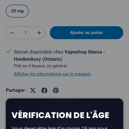
20 mg
Quantité
Ajouter au panier
Réduire la quantité
Augmenter la quantité
Retrait disponible chez
Vapeshop Mania -
Hawkesbury (Ontario
)
Prêt en 4 heures, en général
Afficher les informations sur le magasin
Partager :
VÉRIFICATION DE L'ÂGE
Description
Vous devez être âgé d'au moins 19 ans pour