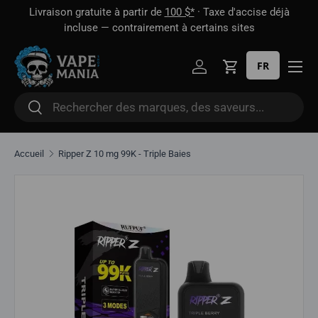
 1
Livraison gratuite à partir de
100 $*
· Taxe d'accise déjà
Aller directement au contenu
oût
incluse — contrairement à certains sites
FR
Se connecter
Panier
Rechercher
Rechercher
Accueil
Ripper Z 10 mg 99K - Triple Baies
Aller directement aux informations sur le produit