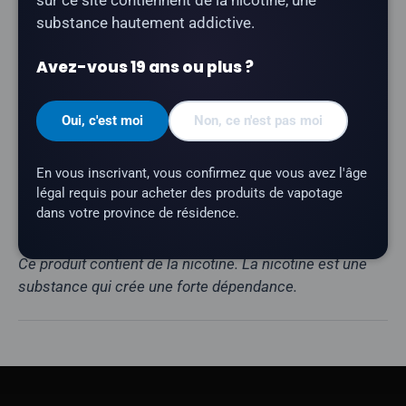
Nombre de bouffées :
jusqu'à 99 000
substance hautement addictive.
Contenance en e-liquide :
30 ml
Avez-vous 19 ans ou plus ?
Teneur en nicotine :
10 mg/ml
Profil aromatique :
Mélange aux trois baies
Oui, c'est moi
Non, ce n'est pas moi
Résistance de la résistance :
résistance maillée
Batterie :
1 000 mAh (rechargeable via USB-C)
En vous inscrivant, vous confirmez que vous avez l'âge
légal requis pour acheter des produits de vapotage
Affichage :
écran LED
dans votre province de résidence.
Marque :
Ripper Z
Ce produit contient de la nicotine. La nicotine est une
substance qui crée une forte dépendance.