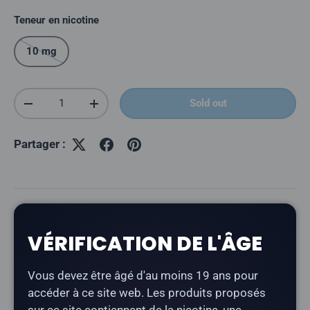
Teneur en nicotine
10 mg
Quantité
Sold out
Réduire la quantité
Augmenter la quantité
Partager :
Description
VÉRIFICATION DE L'ÂGE
Le
Ripper Z 10 mg 99K à la saveur « Triple Berry
»
offre un mélange aux arômes de trois baies.
Vous devez être âgé d'au moins 19 ans pour
accéder à ce site web. Les produits proposés
Type de produit :
Vape jetable rechargeable)
sur ce site contiennent de la nicotine, une