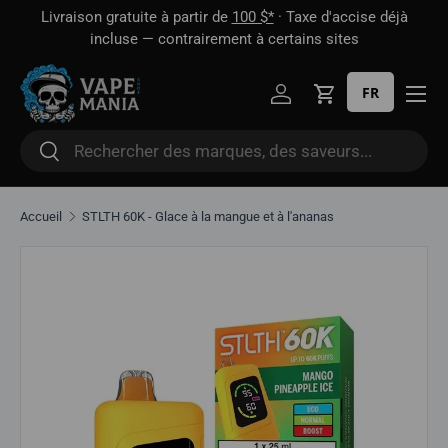
 1
Livraison gratuite à partir de
100 $*
· Taxe d'accise déjà
Aller directement au contenu
oût
incluse — contrairement à certains sites
FR
Se connecter
Panier
Rechercher
Rechercher
Accueil
STLTH 60K - Glace à la mangue et à l'ananas
Aller directement aux informations sur le produit