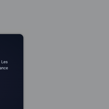
. Les
tance