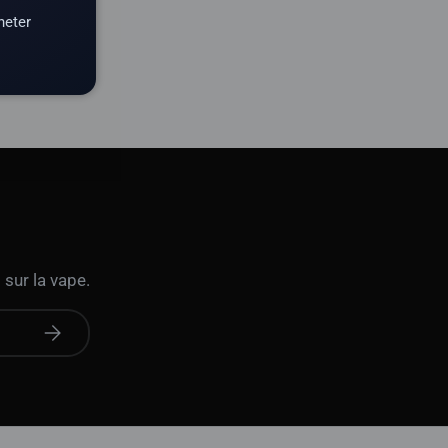
heter
 sur la vape.
S'abonner