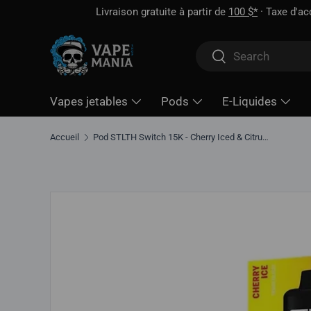
Livraison gratuite à partir de
100 $*
· Taxe d'accise déjà 
Aller directement au contenu
Rechercher
Rechercher
Vapes jetables
Pods
E-Liquides
Accueil
Pod STLTH Switch 15K - Cherry Iced & Citrus Burst Ice
Aller directement aux informations sur le produit