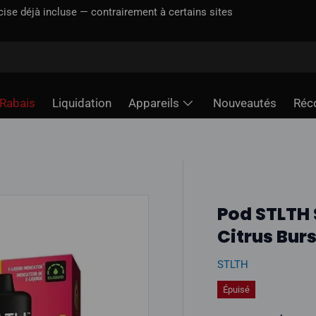
incluse — contrairement à certains sites
Rabais
Liquidation
Appareils
Nouveautés
Réc
Pod STLTH 
Citrus Burs
STLTH
Épuisé