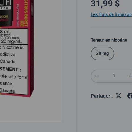
Prix norma
31,99 $
Les frais de livraison
Teneur en nicotine
20 mg
Quantité
Réduire la quantit
Partager :