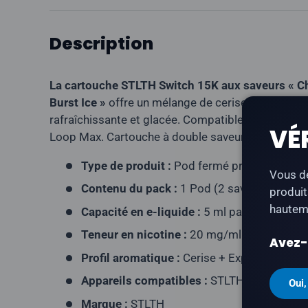
Description
La cartouche STLTH Switch 15K aux saveurs « Che
Burst Ice »
offre un mélange de cerise et d'agrume
rafraîchissante et glacée. Compatible avec les ap
VÉ
Loop Max. Cartouche à double saveur dotée de d
Type de produit :
Pod fermé prérempli
Vous de
Contenu du pack :
1 Pod (2 saveurs)
produit
hauteme
Capacité en e-liquide :
5 ml par pod (doubl
Teneur en nicotine :
20 mg/ml
Avez-v
Profil aromatique :
Cerise + Explosion d'ag
Appareils compatibles :
STLTH Loop 3, ST
Oui,
Marque :
STLTH