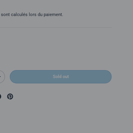
l
sont calculés lors du paiement.
Sold out
é
Augmenter la quantité