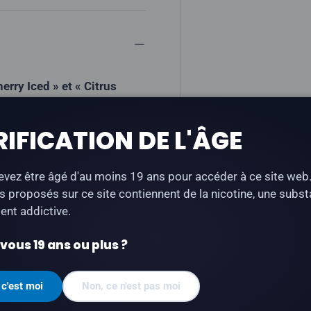
rry Iced » et « Citrus
s, avec une finale
pareils STLTH Loop 3 et
RIFICATION DE L'ÂGE
eux compartiments.
vez être âgé d'au moins 19 ans pour accéder à ce site web
s proposés sur ce site contiennent de la nicotine, une subs
nt addictive.
e arôme)
ous 19 ans ou plus ?
rumes, Glace
LTH Loop Max
 c'est moi
Non, ce n'est pas moi