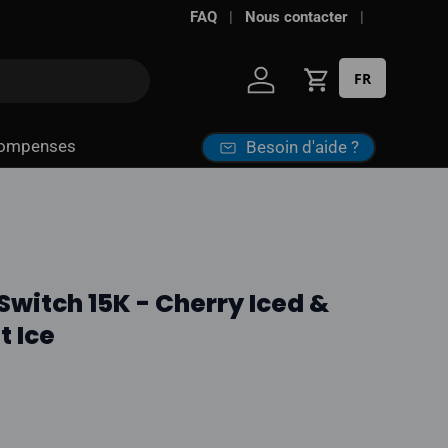
FAQ
Nous contacter
FR
Se connecter
Panier
ompenses
Besoin d'aide ?
Switch 15K - Cherry Iced &
t Ice