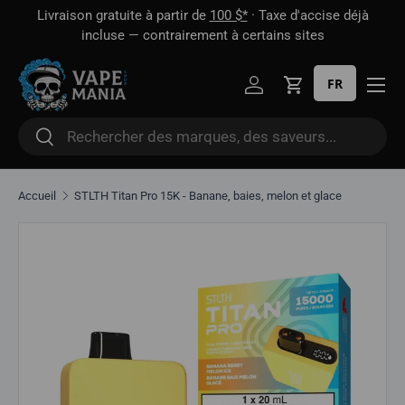
 1
Livraison gratuite à partir de
100 $*
· Taxe d'accise déjà
Aller directement au contenu
oût
incluse — contrairement à certains sites
FR
Se connecter
Panier
Rechercher
Rechercher
Accueil
STLTH Titan Pro 15K - Banane, baies, melon et glace
Aller directement aux informations sur le produit