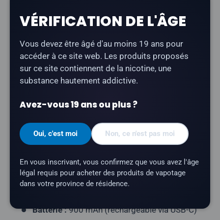
Description
VÉRIFICATION DE L'ÂGE
Le
STLTH Titan Pro 15K au parfum « Banana Berry
Vous devez être âgé d'au moins 19 ans pour
Melon Ice
» offre une saveur de banane, de baies et
accéder à ce site web. Les produits proposés
de melon, avec une finale rafraîchissante et glacée.
sur ce site contiennent de la nicotine, une
substance hautement addictive.
Type de produit :
Vape jetable rechargeable)
Nombre de bouffées :
jusqu'à 15 000
Avez-vous 19 ans ou plus ?
Contenance en e-liquide :
20 ml
Oui, c'est moi
Non, ce n'est pas moi
Teneur en nicotine :
20 mg/ml
Profil aromatique :
banane, fruits rouges,
En vous inscrivant, vous confirmez que vous avez l'âge
melon, glace
légal requis pour acheter des produits de vapotage
Résistance de la résistance :
résistance à
dans votre province de résidence.
double maillage
Batterie :
900 mAh (rechargeable via USB-C)