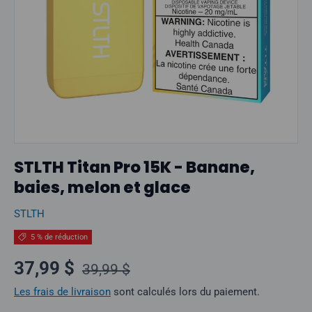
STLTH Titan Pro 15K - Banane,
baies, melon et glace
STLTH
5 % de réduction
Prix normal
Prix soldé
37,99 $
39,99 $
Les frais de livraison
sont calculés lors du paiement.