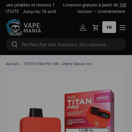
 1
Livraison gratuite à partir de
100 $*
· Taxe d'accise déjà
Aller directement au contenu
oût
incluse — contrairement à certains sites
FR
Se connecter
Panier
Rechercher
Rechercher
Accueil
STLTH Titan Pro 15K - Cherry Classic Ice
Aller directement aux informations sur le produit