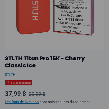
STLTH Titan Pro 15K - Cherry
Classic Ice
STLTH
5 % de réduction
Prix normal
Prix soldé
37,99 $
39,99 $
Les frais de livraison
sont calculés lors du paiement.