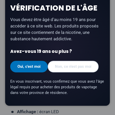
VÉRIFICATION DE L'ÂGE
Description
Vous devez être âgé d'au moins 19 ans pour
Le
STLTH Titan Pro 15K en saveur « Cherry Classic
accéder à ce site web. Les produits proposés
Ice
» offre un goût de cola à la cerise avec une finale
sur ce site contiennent de la nicotine, une
rafraîchissante et glacée.
substance hautement addictive.
Type de produit :
Vape jetable rechargeable)
Avez-vous 19 ans ou plus ?
Nombre de bouffées :
jusqu'à 15 000
Contenance en e-liquide :
20 ml
Oui, c'est moi
Non, ce n'est pas moi
Teneur en nicotine :
20 mg/ml
Profil aromatique :
Cola à la cerise, glacé
En vous inscrivant, vous confirmez que vous avez l'âge
légal requis pour acheter des produits de vapotage
Résistance de la résistance :
résistance à
dans votre province de résidence.
double maillage
Batterie :
900 mAh (rechargeable via USB-C)
Affichage :
écran LED