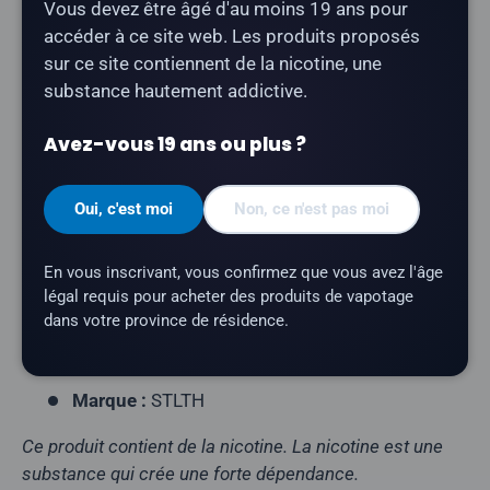
Vous devez être âgé d'au moins 19 ans pour
accéder à ce site web. Les produits proposés
La cartouche
STLTH X Pod au tabac cubain
offre une
sur ce site contiennent de la nicotine, une
saveur de tabac cubain. Compatible avec les
substance hautement addictive.
appareils STLTH PRO et STLTH PRO X.
Avez-vous 19 ans ou plus ?
Type de produit :
Pod fermé prérempli
Contenu du paquet :
3 dosettes par paquet
Oui, c'est moi
Non, ce n'est pas moi
Capacité en e-liquide :
2 ml par pod
Teneur en nicotine :
20 mg/ml
En vous inscrivant, vous confirmez que vous avez l'âge
légal requis pour acheter des produits de vapotage
Profil aromatique :
tabac cubain
dans votre province de résidence.
Appareils compatibles :
STLTH PRO, STLTH
PRO X
Marque :
STLTH
Ce produit contient de la nicotine. La nicotine est une
substance qui crée une forte dépendance.