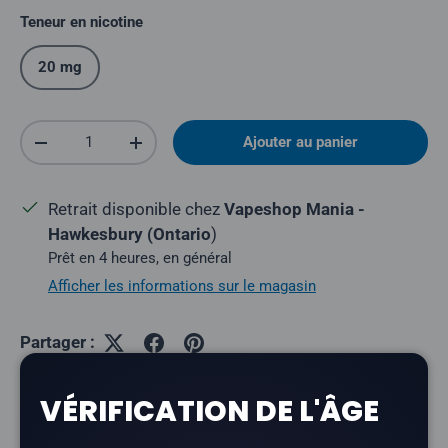
Teneur en nicotine
20 mg
Quantité
Ajouter au panier
Réduire la quantité
Augmenter la quantité
Retrait disponible chez
Vapeshop Mania -
Hawkesbury (Ontario
)
Prêt en 4 heures, en général
Afficher les informations sur le magasin
Partager :
VÉRIFICATION DE L'ÂGE
Description