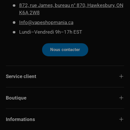
872, rue James, bureau n° 870, Hawkesbury, ON
K6A 2W8
Info@vapeshopmania.ca
Lundi–Vendredi 9h–17h EST
Nous contacter
Service client
Boutique
Informations