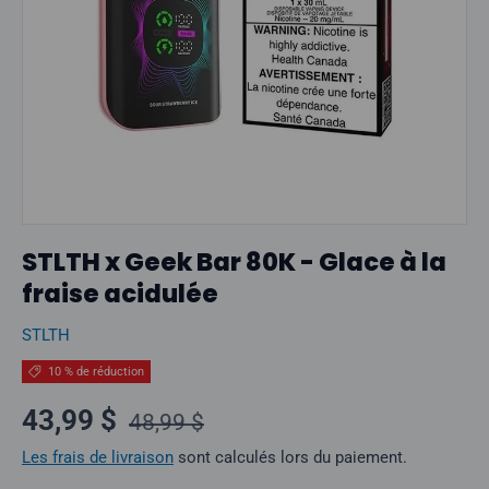
STLTH x Geek Bar 80K - Glace à la
fraise acidulée
STLTH
10 % de réduction
Prix normal
Prix soldé
43,99 $
48,99 $
Les frais de livraison
sont calculés lors du paiement.