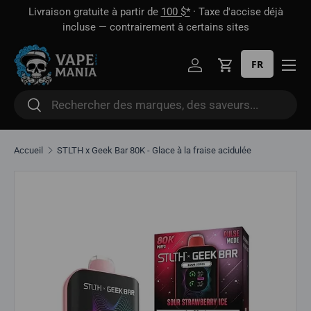
 1
Livraison gratuite à partir de
100 $*
· Taxe d'accise déjà
Aller directement au contenu
oût
incluse — contrairement à certains sites
FR
Se connecter
Panier
Rechercher
Rechercher
Accueil
STLTH x Geek Bar 80K - Glace à la fraise acidulée
Aller directement aux informations sur le produit