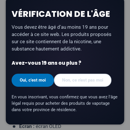
Description
VÉRIFICATION DE L'ÂGE
Le
STLTH x Geek Bar 80K à la fraise acidulée et à la
Vous devez être âgé d'au moins 19 ans pour
glace
offre un goût de fraise acidulée avec une finale
accéder à ce site web. Les produits proposés
rafraîchissante et glacée.
sur ce site contiennent de la nicotine, une
substance hautement addictive.
Type de produit :
Vape jetable rechargeable)
Nombre de bouffées :
jusqu'à 80 000
Avez-vous 19 ans ou plus ?
Contenance en e-liquide :
30 ml
Teneur en nicotine :
20 mg/ml
Oui, c'est moi
Non, ce n'est pas moi
Profil aromatique :
Fraise acidulée, Glace
En vous inscrivant, vous confirmez que vous avez l'âge
Résistance de la résistance :
résistance à
légal requis pour acheter des produits de vapotage
double maillage
dans votre province de résidence.
Batterie :
820 mAh (rechargeable via USB-C)
Écran :
écran OLED