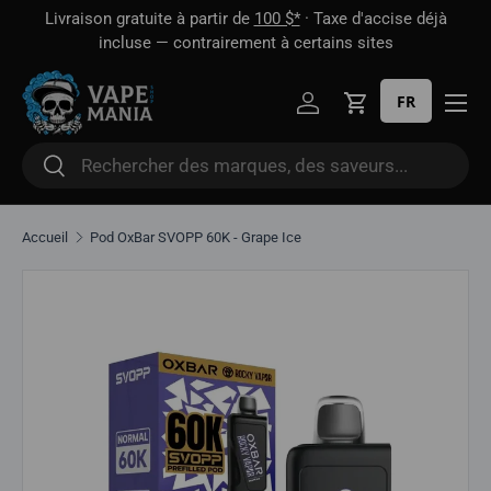
 1
Livraison gratuite à partir de
100 $*
· Taxe d'accise déjà
Aller directement au contenu
oût
incluse — contrairement à certains sites
FR
Se connecter
Panier
Rechercher
Rechercher
Accueil
Pod OxBar SVOPP 60K - Grape Ice
Aller directement aux informations sur le produit