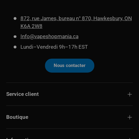
872, rue James, bureau n° 870, Hawkesbury, ON
K6A 2W8
Info@vapeshopmania.ca
Lundi–Vendredi 9h–17h EST
Nous contacter
Service client
Boutique