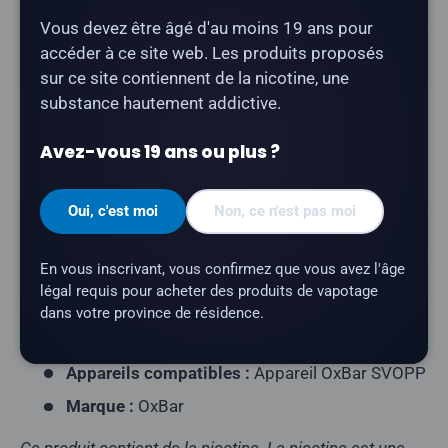
Description
Vous devez être âgé d'au moins 19 ans pour
accéder à ce site web. Les produits proposés
La cartouche OxBar SVOPP 60K au parfum « Grape
sur ce site contiennent de la nicotine, une
Ice »
offre une saveur de raisin avec une finale
substance hautement addictive.
rafraîchissante et glacée. Compatible avec le
dispositif OxBar SVOPP.
Avez-vous 19 ans ou plus ?
Type de produit :
Pod fermé prérempli
Contenu de l'emballage :
1 capsule
Oui, c'est moi
Non, ce n'est pas moi
Capacité en e-liquide :
18 ml
En vous inscrivant, vous confirmez que vous avez l'âge
Teneur en nicotine :
20 mg/ml
légal requis pour acheter des produits de vapotage
Profil aromatique :
Raisin, Glace
dans votre province de résidence.
Nombre de bouffées :
environ 60 000 bouffées
Appareils compatibles :
Appareil OxBar SVOPP
Marque :
OxBar