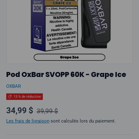
Pod OxBar SVOPP 60K - Grape Ice
OXBAR
13 % de réduction
Prix normal
Prix soldé
34,99 $
39,99 $
Les frais de livraison
sont calculés lors du paiement.